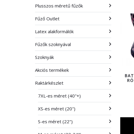
Plusszos méretű fűzők
Fűző Outlet
Latex alakformálók
Fűzők szoknyával
Szoknyák
Akciós termékek
BAT
RÓ
Raktárkészlet
7XL-es méret (40"+)
XS-es méret (20")
S-es méret (22")