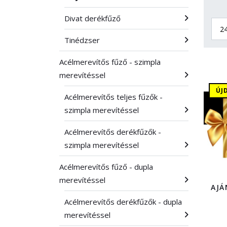
Divat derékfűző
Tinédzser
Acélmerevítős fűző - szimpla
merevítéssel
ÚJ
Acélmerevítős teljes fűzők -
szimpla merevítéssel
Acélmerevítős derékfűzők -
szimpla merevítéssel
Acélmerevítős fűző - dupla
merevítéssel
AJÁ
Acélmerevítős derékfűzők - dupla
merevítéssel