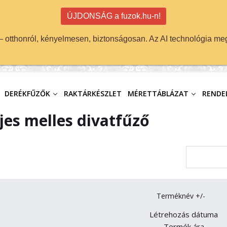
ÚJDONSÁG a fuzok.hu-n!
 — otthonról, kényelmesen, biztonságosan. Az AI technológia meg
DERÉKFŰZŐK
RAKTÁRKÉSZLET
MÉRETTÁBLÁZAT
RENDEL
jes melles divatfűző
Terméknév +/-
Létrehozás dátuma
Termék ára