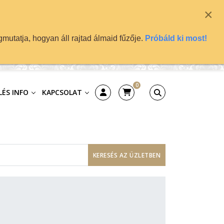
×
mutatja, hogyan áll rajtad álmaid fűzője.
Próbáld ki most!
0
ÉS INFO
KAPCSOLAT