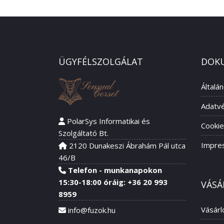
ÜGYFÉLSZOLGÁLAT
DOK
Általá
Adatvé
PolarSys Informatikai és
Cookie
Szolgáltató Bt.
Impre
2120 Dunakeszi Ábrahám Pál utca
46/B
Telefon - munkanapokon
15:30-18:00 óráig: +36 20 993
VÁSÁ
8959
Vásárl
info@fuzok.hu