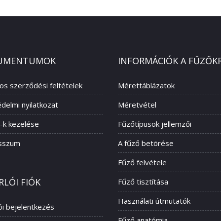
UMENTUMOK
INFORMÁCIÓK A FŰZŐK
nos szerződési feltételek
Mérettáblázatok
delmi nyilatkozat
Méretvétel
-k kezelése
Fűzőtípusok jellemzői
sszum
A fűző betörése
Fűző felvétele
RLÓI FIÓK
Fűző tisztítása
Használati útmutatók
ói bejelentkezés
Fűző anatómia