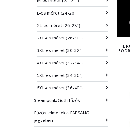
M-es méret (22-24")
L-es méret (24-26")
XL-es méret (26-28")
2XL-es méret (28-30")
BR
3XL-es méret (30-32")
FODR
4XL-es méret (32-34")
5XL-es méret (34-36")
6XL-es méret (36-40")
Steampunk/Goth fűzők
Fűzős jelmezek a FARSANG
jegyében