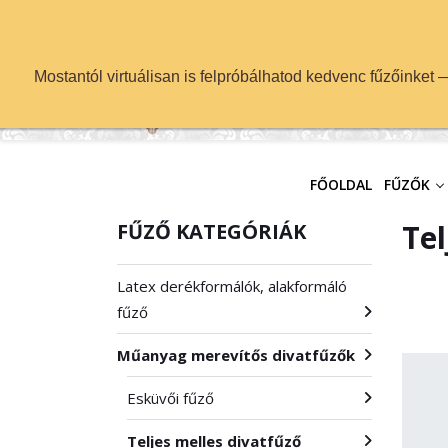
info@fuzok.hu
Mostantól virtuálisan is felpróbálhatod kedvenc fűzőinket
FŐOLDAL
FŰZŐK
Tel
FŰZŐ KATEGÓRIÁK
Latex derékformálók, alakformáló
fűző
Műanyag merevítős divatfűzők
Esküvői fűző
Teljes melles divatfűző