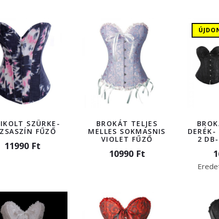
ÚJDO
IKOLT SZÜRKE-
BROKÁT TELJES
BROK
ZSASZÍN FŰZŐ
MELLES SOKMASNIS
DERÉK-
VIOLET FŰZŐ
2 DB
11990 Ft
10990 Ft
1
Eredet