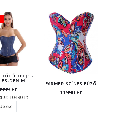
 FŰZŐ TELJES
LES-DENIM
FARMER SZÍNES FŰZŐ
9999 Ft
11990 Ft
i ár:
10490 Ft
Utolsó