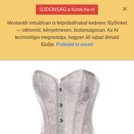
info@fuzok.hu
×
ÚJDONSÁG a fuzok.hu-n!
0
Mostantól virtuálisan is felpróbálhatod kedvenc fűzőinket
— otthonról, kényelmesen, biztonságosan. Az AI
technológia megmutatja, hogyan áll rajtad álmaid
fűzője.
Próbáld ki most!