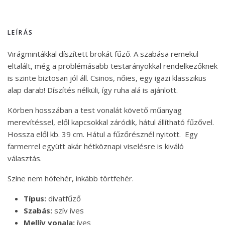
LEÍRÁS
Virágmintákkal díszített brokát fűző. A szabása remekül
eltalált, még a problémásabb testarányokkal rendelkezőknek
is szinte biztosan jól áll. Csinos, nőies, egy igazi klasszikus
alap darab! Díszítés nélküli, így ruha alá is ajánlott.
Körben hosszában a test vonalát követő műanyag
merevítéssel, elől kapcsokkal záródik, hátul állítható fűzővel.
Hossza elől kb. 39 cm. Hátul a fűzőrésznél nyitott. Egy
farmerrel együtt akár hétköznapi viselésre is kiváló
választás.
Színe nem hófehér, inkább törtfehér.
Típus:
divatfűző
Szabás:
szív íves
Mellív vonala:
íves