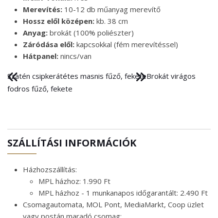
Merevítés:
10-12 db műanyag merevítő
Hossz elől középen:
kb. 38 cm
Anyag:
brokát (100% poliészter)
Záródása elől:
kapcsokkal (fém merevítéssel)
Hátpanel:
nincs/van
Szatén csipkerátétes masnis fűző, fekete
Brokát virágos
fodros fűző, fekete
SZÁLLÍTÁSI INFORMÁCIÓK
Házhozszállítás:
MPL házhoz: 1.990 Ft
MPL házhoz - 1 munkanapos időgarantált: 2.490 Ft
Csomagautomata, MOL Pont, MediaMarkt, Coop üzlet
vagy postán maradó csomag: