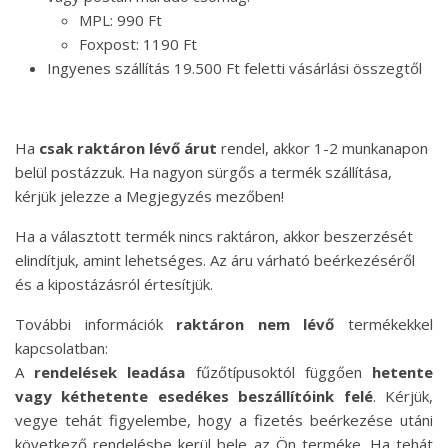
MPL: 990 Ft
Foxpost: 1190 Ft
Ingyenes szállítás 19.500 Ft feletti vásárlási összegtől
Ha
csak raktáron lévő árut
rendel, akkor 1-2 munkanapon
belül postázzuk. Ha nagyon sürgős a termék szállítása,
kérjük jelezze a Megjegyzés mezőben!
Ha a választott termék nincs raktáron, akkor beszerzését
elindítjuk, amint lehetséges. Az áru várható beérkezéséről
és a kipostázásról értesítjük.
További információk
raktáron nem lévő
termékekkel
kapcsolatban:
A
rendelések leadása
fűzőtípusoktól függően
hetente
vagy kéthetente esedékes beszállítóink felé
. Kérjük,
vegye tehát figyelembe, hogy a fizetés beérkezése utáni
következő rendelésbe kerül bele az Ön terméke. Ha tehát