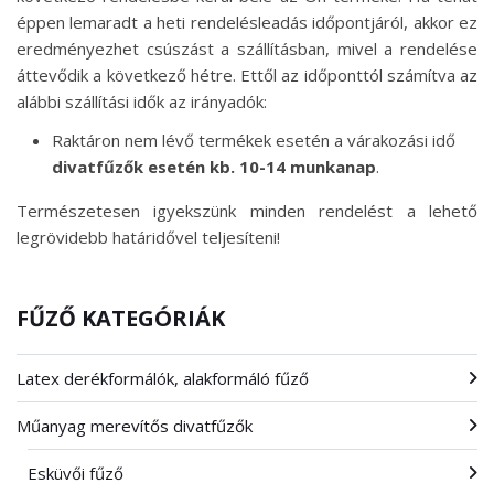
éppen lemaradt a heti rendelésleadás időpontjáról, akkor ez
eredményezhet csúszást a szállításban, mivel a rendelése
áttevődik a következő hétre. Ettől az időponttól számítva az
alábbi szállítási idők az irányadók:
Raktáron nem lévő termékek esetén a várakozási idő
divatfűzők esetén kb. 10-14 munkanap
.
Természetesen igyekszünk minden rendelést a lehető
legrövidebb határidővel teljesíteni!
FŰZŐ KATEGÓRIÁK
Latex derékformálók, alakformáló fűző
Műanyag merevítős divatfűzők
Esküvői fűző