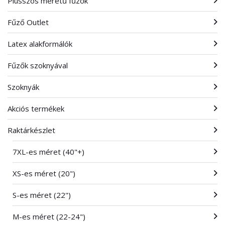
Plusszos méretű fűzők
Fűző Outlet
Latex alakformálók
Fűzők szoknyával
Szoknyák
Akciós termékek
Raktárkészlet
7XL-es méret (40"+)
XS-es méret (20")
S-es méret (22")
M-es méret (22-24")