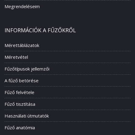
Megrendeléseim
INFORMÁCIÓK A FŰZŐKRŐL
Mérettáblázatok
Méretvétel
Fűzőtípusok jellemzői
A fűző betörése
Fűző felvétele
Fűző tisztítása
Használati útmutatók
Fűző anatómia