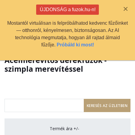
info@fuzok.hu
×
ÚJDONSÁG a fuzok.hu-n!
0
Mostantól virtuálisan is felpróbálhatod kedvenc fűzőinket
— otthonról, kényelmesen, biztonságosan. Az AI
technológia megmutatja, hogyan áll rajtad álmaid
fűzője.
Próbáld ki most!
Acélmerevítős derékfűzők -
szimpla merevítéssel
Termék ára +/-