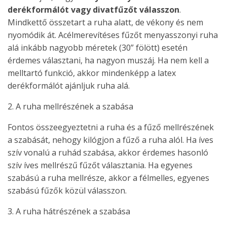
derékformálót vagy divatfűzőt válasszon
.
Mindkettő összetart a ruha alatt, de vékony és nem
nyomódik át. Acélmerevítéses fűzőt menyasszonyi ruha
alá inkább nagyobb méretek (30” fölött) esetén
érdemes választani, ha nagyon muszáj. Ha nem kell a
melltartó funkció, akkor mindenképp a latex
derékformálót ajánljuk ruha alá.
2. A ruha mellrészének a szabása
Fontos összeegyeztetni a ruha és a fűző mellrészének
a szabását, nehogy kilógjon a fűző a ruha alól. Ha íves
szív vonalú a ruhád szabása, akkor érdemes hasonló
szív íves mellrészű fűzőt választania. Ha egyenes
szabású a ruha mellrésze, akkor a félmelles, egyenes
szabású fűzők közül válasszon.
3. A ruha hátrészének a szabása