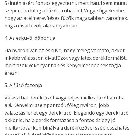
Szintén azért fontos egyeztetni, mert hátul sem mutat
szépen, ha kilóg a fűző a ruha alól. Vegye figyelembe,
hogy az acélmerevítéses fűzők magasabban záródnak,
míg a divatfűzők alacsonyabban.
4. Az esküvő időpontja
Ha nyáron van az esküvő, nagy meleg várható, akkor
inkább válasszon divatfűzőt vagy latex derékformálót,
mert azok vékonyabbak és kényelmesebbnek fogja
érezni.
5. A fűző fazonja
Választhat derékfűzőt vagy teljes melles fűzőt a ruha
alá. Kényelmi szempontból, főleg nyáron, jobb
választás lehet egy derékfűző. Elegendő egy derékfűző
akkor is, ha a derék formázása a fontos és egy jó
melltartóval kombinálva a derékfűzővel szép összhatás