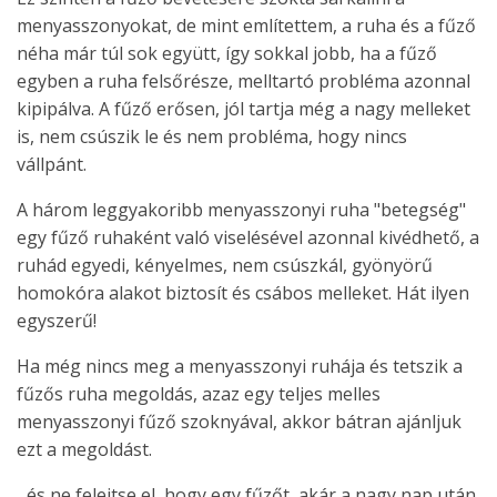
menyasszonyokat, de mint említettem, a ruha és a fűző
néha már túl sok együtt, így sokkal jobb, ha a fűző
egyben a ruha felsőrésze, melltartó probléma azonnal
kipipálva. A fűző erősen, jól tartja még a nagy melleket
is, nem csúszik le és nem probléma, hogy nincs
vállpánt.
A három leggyakoribb menyasszonyi ruha "betegség"
egy fűző ruhaként való viselésével azonnal kivédhető, a
ruhád egyedi, kényelmes, nem csúszkál, gyönyörű
homokóra alakot biztosít és csábos melleket. Hát ilyen
egyszerű!
Ha még nincs meg a menyasszonyi ruhája és tetszik a
fűzős ruha megoldás, azaz egy teljes melles
menyasszonyi fűző szoknyával, akkor bátran ajánljuk
ezt a megoldást.
...és ne felejtse el, hogy egy fűzőt, akár a nagy nap után