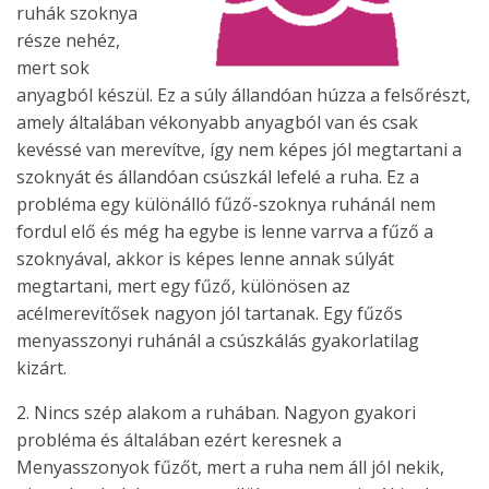
ruhák szoknya
része nehéz,
mert sok
anyagból készül. Ez a súly állandóan húzza a felsőrészt,
amely általában vékonyabb anyagból van és csak
kevéssé van merevítve, így nem képes jól megtartani a
szoknyát és állandóan csúszkál lefelé a ruha. Ez a
probléma egy különálló fűző-szoknya ruhánál nem
fordul elő és még ha egybe is lenne varrva a fűző a
szoknyával, akkor is képes lenne annak súlyát
megtartani, mert egy fűző, különösen az
acélmerevítősek nagyon jól tartanak. Egy fűzős
menyasszonyi ruhánál a csúszkálás gyakorlatilag
kizárt.
2. Nincs szép alakom a ruhában. Nagyon gyakori
probléma és általában ezért keresnek a
Menyasszonyok fűzőt, mert a ruha nem áll jól nekik,