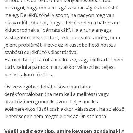
érhető el. A derékfűzőben kényelmesebben tud
mozogni, nagyobb a mozgásszabadság és kevésbé
meleg. Derékfűzőnél viszont, ha nagyon meg van
húzva előfordulhat, hogy a felső szélén a hátrészen
kidudorodnak a "párnácskák". Ha a ruha anyaga
vastagabb illetve jól tart, akkor ez valószínűleg nem
jelent problémát, illetve ez kiküszöbölhető hosszú
szabású derékfűző választásával.
Ha nem tart jól a ruha mellrésze, vagy melltartót nem
tud viselni a pántok miatt, akkor választhat teljes,
mellet takaró fűzőt is.
Összességében tehát elsősorban latex
derékformálóban (ha nem kell a mellrész) vagy
divatfűzőben gondolkozzon. Teljes melles
acélmerevítős fűzőt csak akkor válasszon, ha az előző
lehetőségek nem megfelelőek az Ön számára.
Végül pedig egy tipp, amire kevesen gondolnak!
A