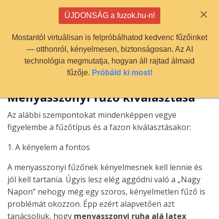
info@fuzok.hu
×
ÚJDONSÁG a fuzok.hu-n!
0
Mostantól virtuálisan is felpróbálhatod kedvenc fűzőinket
— otthonról, kényelmesen, biztonságosan. Az AI
technológia megmutatja, hogyan áll rajtad álmaid
fűzője.
Próbáld ki most!
Menyasszonyi fűző kiválasztása
Az alábbi szempontokat mindenképpen vegye
figyelembe a fűzőtípus és a fazon kiválasztásakor:
1. A kényelem a fontos
A menyasszonyi fűzőnek kényelmesnek kell lennie és
jól kell tartania. Úgyis lesz elég aggódni való a „Nagy
Napon” nehogy még egy szoros, kényelmetlen fűző is
problémát okozzon. Épp ezért alapvetően azt
tanácsoljuk, hogy
menyasszonyi ruha alá latex