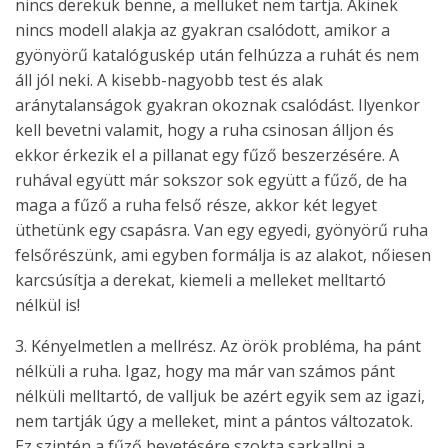
nincs derekuk benne, a mellüket nem tartja. Akinek
nincs modell alakja az gyakran csalódott, amikor a
gyönyörű katalóguskép után felhúzza a ruhát és nem
áll jól neki. A kisebb-nagyobb test és alak
aránytalanságok gyakran okoznak csalódást. Ilyenkor
kell bevetni valamit, hogy a ruha csinosan álljon és
ekkor érkezik el a pillanat egy fűző beszerzésére. A
ruhával együtt már sokszor sok együtt a fűző, de ha
maga a fűző a ruha felső része, akkor két legyet
üthetünk egy csapásra. Van egy egyedi, gyönyörű ruha
felsőrészünk, ami egyben formálja is az alakot, nőiesen
karcsúsítja a derekat, kiemeli a melleket melltartó
nélkül is!
3. Kényelmetlen a mellrész. Az örök probléma, ha pánt
nélküli a ruha. Igaz, hogy ma már van számos pánt
nélküli melltartó, de valljuk be azért egyik sem az igazi,
nem tartják úgy a melleket, mint a pántos változatok.
Ez szintén a fűző bevetésére szokta sarkallni a