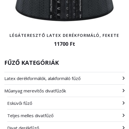
LÉGÁTERESZTŐ LATEX DERÉKFORMÁLÓ, FEKETE
11700 Ft
FŰZŐ KATEGÓRIÁK
Latex derékformálók, alakformáló fűző
Műanyag merevítős divatfűzők
Esküvői fűző
Teljes melles divatfűző
Divat derékfűző