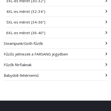
3XL-es méret (30-32")
4XL-es méret (32-34")
5XL-es méret (34-36")
6XL-es méret (36-40")
Steampunk/Goth fűzők
Fűzős jelmezek a FARSANG jegyében
Fűzők férfiaknak
Babydoll-fehérnemű