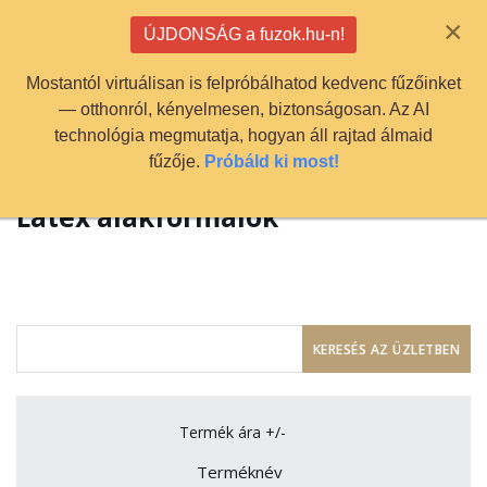
info@fuzok.hu
×
ÚJDONSÁG a fuzok.hu-n!
0
Mostantól virtuálisan is felpróbálhatod kedvenc fűzőinket
— otthonról, kényelmesen, biztonságosan. Az AI
technológia megmutatja, hogyan áll rajtad álmaid
fűzője.
Próbáld ki most!
Latex alakformálók
Termék ára +/-
Terméknév