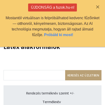
info@fuzok.hu
×
ÚJDONSÁG a fuzok.hu-n!
0
Mostantól virtuálisan is felpróbálhatod kedvenc fűzőinket
— otthonról, kényelmesen, biztonságosan. Az AI
technológia megmutatja, hogyan áll rajtad álmaid
fűzője.
Próbáld ki most!
Latex alakformálók
Rendezés terméknév szerint +/-
Terméknév