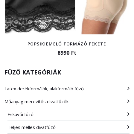
POPSIKIEMELŐ FORMÁZÓ FEKETE
8990 Ft
FŰZŐ KATEGÓRIÁK
Latex derékformálók, alakformáló fűző
Műanyag merevítős divatfűzők
Esküvői fűző
Teljes melles divatfűző