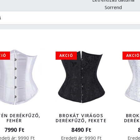
Sorrend
CIÓ
AKCIÓ
AKCIÓ
TÉN DERÉKFŰZŐ,
BROKÁT VIRÁGOS
BROK
FEHÉR
DERÉKFŰZŐ, FEKETE
DERÉK
7990 Ft
8490 Ft
edeti ár:
9990 Ft
Eredeti ár:
9990 Ft
Erede