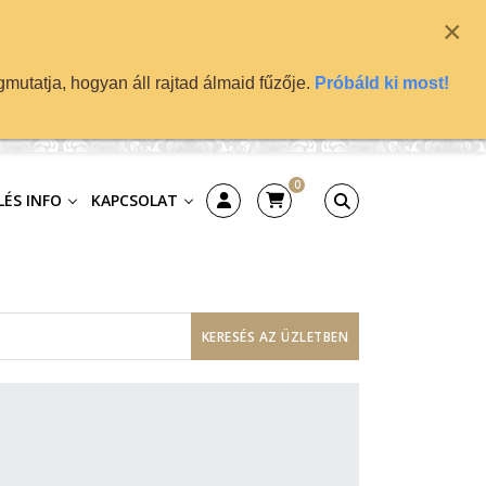
×
mutatja, hogyan áll rajtad álmaid fűzője.
Próbáld ki most!
0
ÉS INFO
KAPCSOLAT