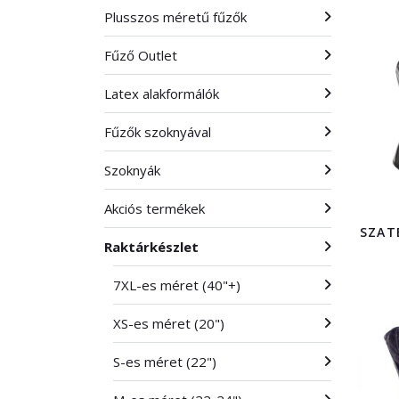
Plusszos méretű fűzők
Fűző Outlet
Latex alakformálók
Fűzők szoknyával
Szoknyák
Akciós termékek
SZAT
Raktárkészlet
7XL-es méret (40"+)
XS-es méret (20")
S-es méret (22")