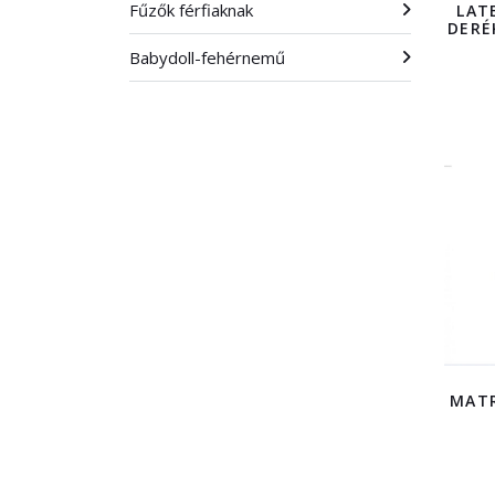
Fűzők férfiaknak
LAT
DERÉ
Babydoll-fehérnemű
MATR