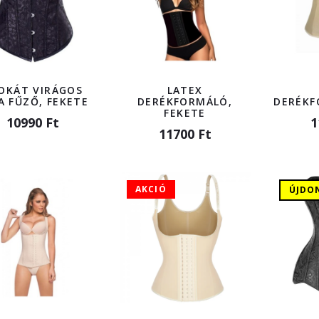
OKÁT VIRÁGOS
LATEX
A FŰZŐ, FEKETE
DERÉKFORMÁLÓ,
DERÉKF
FEKETE
10990 Ft
1
11700 Ft
AKCIÓ
ÚJDO