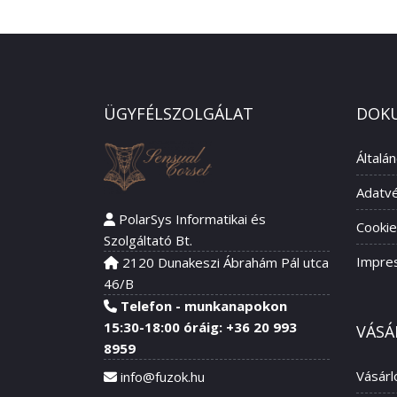
ÜGYFÉLSZOLGÁLAT
DOK
Általá
Adatvé
PolarSys Informatikai és
Cookie
Szolgáltató Bt.
Impre
2120 Dunakeszi Ábrahám Pál utca
46/B
Telefon - munkanapokon
15:30-18:00 óráig: +36 20 993
VÁSÁ
8959
Vásárl
info@fuzok.hu