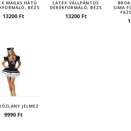
EX MAGAS HÁTÚ
LATEX VÁLLPÁNTOS
BROK
KFORMÁLÓ, BÉZS
DERÉKFORMÁLÓ, BÉZS
SIMA F
FAZ
13200 Ft
13200 Ft
1
ÓZLÁNY JELMEZ
9990 Ft