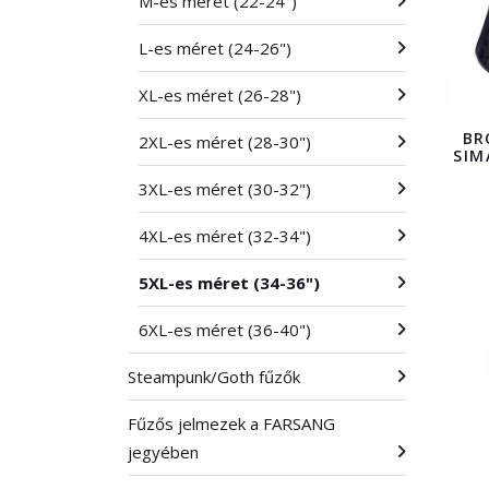
M-es méret (22-24")
L-es méret (24-26")
XL-es méret (26-28")
BR
2XL-es méret (28-30")
SIM
3XL-es méret (30-32")
4XL-es méret (32-34")
5XL-es méret (34-36")
6XL-es méret (36-40")
Steampunk/Goth fűzők
Fűzős jelmezek a FARSANG
jegyében