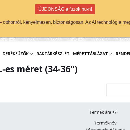
ÚJDONSÁG a fuzok.hu-n!
 — otthonról, kényelmesen, biztonságosan. Az AI technológia meg
DERÉKFŰZŐK
RAKTÁRKÉSZLET
MÉRETTÁBLÁZAT
RENDEL
-es méret (34-36")
Termék ára +/-
Terméknév
Létrehozás dátuma