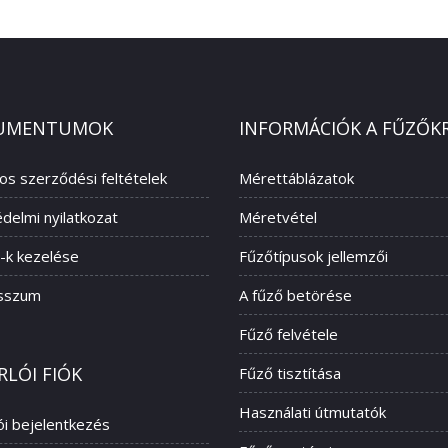
UMENTUMOK
INFORMÁCIÓK A FŰZŐK
nos szerződési feltételek
Mérettáblázatok
delmi nyilatkozat
Méretvétel
-k kezelése
Fűzőtípusok jellemzői
sszum
A fűző betörése
Fűző felvétele
RLÓI FIÓK
Fűző tisztítása
Használati útmutatók
ói bejelentkezés