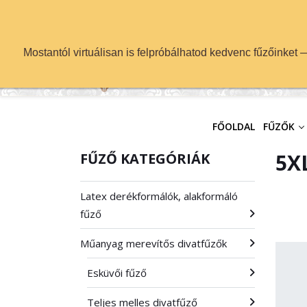
info@fuzok.hu
Mostantól virtuálisan is felpróbálhatod kedvenc fűzőinket
FŐOLDAL
FŰZŐK
5XL
FŰZŐ KATEGÓRIÁK
Latex derékformálók, alakformáló
fűző
Műanyag merevítős divatfűzők
Esküvői fűző
Teljes melles divatfűző