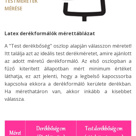
TESTMÉRETEK
MÉRÉSE
Latex derékformálók mérettáblázat
A "Test derékbőség" oszlop alapján válasszon méretet!
Itt találja azt az ideális test derékméretet, amire ajánlott
az adott méretű derékformáló. Az első oszlopban a
fűző kiterített állapotban mért minimum értéket
láthatja, ez azt jelenti, hogy a legbelső kapocssorba
kapcsolva ekkora a derékformáló kerülete derékban.
Ha mérethatáron van, akkor inkább a kisebbet
válassza.