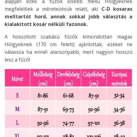
alapján ezek a fűzők kisebb mellű Hölgyeknek
megfelelőek a méretezésük miatt, aki
C-D kosaras
melltartót hord, annak sokkal jobb választás a
kialakított kosár nélküli fazonok.
A hosszított szabású fűzők kimondottan magas
Hölgyeknek (170 cm felett) ajánlottak, ezeket ne
válassza ha ennél alacsonyabb, mert nagyon hosszú
lesz a fűző!