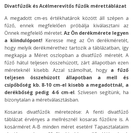
Divatfűzők és Acélmerevítős fűzők mérettáblázat
A megadott cm-es értékhatárok között áll szépen a
fűző, ennek megfelelően próbálja kiválasztani az
Önnek megfelelő méretet.
Az Ön derékmérete legyen
a kiindulópont!
Keresse meg az Ön derékméretét,
hogy melyik derékmérethez tartozik a táblázatban, így
megkapja a Méret oszlopban a divatfűző méretét. A
fűző hátul teljesen összehúzott, zárt állapotban ezen
méreteknél kisebb. Azzal számolhat, hogy
a fűző
teljesen összehúzott állapotban a mell és
csípőbőség kb. 8-10 cm-el kisebb a megadottnál, a
derékbőség pedig 4-6 cm-el
. Szívesen segítünk, ha
bizonytalan a méretválasztásban.
Kosaras divatfűzők méretezése: A fenti divatfűző
táblázat érvényes a mellrésznél kosaras fűzőkre is. A
kosárméret A-B minden méret esetén! Tapasztalataim