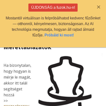
info@fuzok.hu
×
ÚJDONSÁG a fuzok.hu-n!
0
Mostantól virtuálisan is felpróbálhatod kedvenc fűzőinket
— otthonról, kényelmesen, biztonságosan. Az AI
technológia megmutatja, hogyan áll rajtad álmaid
fűzője.
Próbáld ki most!
Mérettáblázatok
Ha bizonytalan,
hogy hogyan is
mérje le magát,
akkor itt talál
segítséget
hozzá
>>