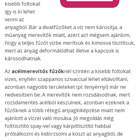
kisebb foltokat
így is ki lehet
venni az
anyagból. Bár a divatfűzőket a víz nem károsítja, a
műanyag merevítők miatt, azért azt mégsem ajánlom,
hogy a teljes fűzőt vízbe merítsük és kimosva tisztítsuk,
mert az anyag deformálódhat illetve a kapcsok is
károsodhatnak.
Az
acélmerevítős fűzők
nél szintén a kisebb foltokat
vizes, enyhén szappanos szivaccsal lehet eltávolítani,
azonban nagyobb területeket (pl. tenyérnyi) már ne
nedvesítsen be. A merevítők nem rozsdásodnak, mert
rozsdamentes acélból készülnek, azonban ezeknek a
fűzőknek a több rétegű anyagkiképzése miatt nem
ajánlott a vízzel való mosása. Jó megoldás még
folttisztító spay-vel vagy kárpittisztító habbal
próbálkozni és kidörzsölni a köszt az anyagból, de