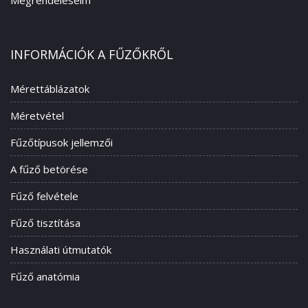
Megrendeléseim
INFORMÁCIÓK A FŰZŐKRŐL
Mérettáblázatok
Méretvétel
Fűzőtípusok jellemzői
A fűző betörése
Fűző felvétele
Fűző tisztítása
Használati útmutatók
Fűző anatómia