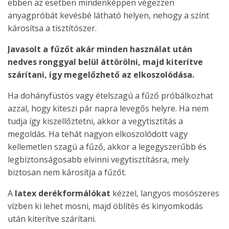
ebben az esetben mindenképpen végezzen
anyagpróbát kevésbé látható helyen, nehogy a színt
károsítsa a tisztítószer.
Javasolt a fűzőt akár minden használat után
nedves ronggyal belül áttörölni, majd kiterítve
szárítani, így megelőzhető az elkoszolódása.
Ha dohányfüstös vagy ételszagú a fűző próbálkozhat
azzal, hogy kiteszi pár napra levegős helyre. Ha nem
tudja így kiszellőztetni, akkor a vegytisztítás a
megoldás. Ha tehát nagyon elkoszolódott vagy
kellemetlen szagú a fűző, akkor a legegyszerűbb és
legbiztonságosabb elvinni vegytisztításra, mely
biztosan nem károsítja a fűzőt.
A
latex derékformálókat
kézzel, langyos mosószeres
vízben ki lehet mosni, majd öblítés és kinyomkodás
után kiterítve szárítani.