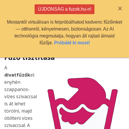
info@fuzok.hu
×
ÚJDONSÁG a fuzok.hu-n!
0
Mostantól virtuálisan is felpróbálhatod kedvenc fűzőinket
— otthonról, kényelmesen, biztonságosan. Az AI
technológia megmutatja, hogyan áll rajtad álmaid
fűzője.
Próbáld ki most!
Fűző tisztítása
A
divatfűzők
et
enyhén
szappanos-
vízes szivaccsal
is át lehet
törölni, majd
öblíteni vízes
szivaccsal. A