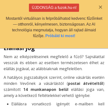
info@fuzok.hu
×
ÚJDONSÁG a fuzok.hu-n!
0
Mostantól virtuálisan is felpróbálhatod kedvenc fűzőinket
— otthonról, kényelmesen, biztonságosan. Az AI
technológia megmutatja, hogyan áll rajtad álmaid
fűzője.
Próbáld ki most!
Elállási jog
Nem az elképzeléseinek megfelelő a fűző? Sajnálattal
vesszük és ebben az esetben természetesen élhet az
elállás jogával, az alábbiaknak megfelelően.
A hatályos jogszabályok szerint, online vásárlás esetén
minden Vevőnek a vásárlástól (
postai átvételtől
)
számított
14 munkanapon belül
elállási joga van,
amely a következő feltételekkel vehető igénybe:
Elállásra vonatkozó igényét e-mailben kell