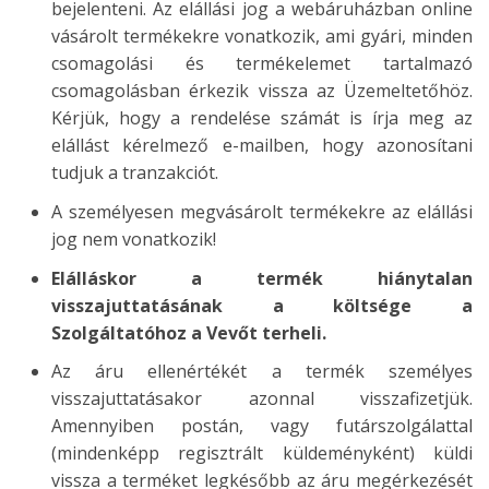
bejelenteni. Az elállási jog a webáruházban online
vásárolt termékekre vonatkozik, ami gyári, minden
csomagolási és termékelemet tartalmazó
csomagolásban érkezik vissza az Üzemeltetőhöz.
Kérjük, hogy a rendelése számát is írja meg az
elállást kérelmező e-mailben, hogy azonosítani
tudjuk a tranzakciót.
A személyesen megvásárolt termékekre az elállási
jog nem vonatkozik!
Elálláskor a termék hiánytalan
visszajuttatásának a költsége a
Szolgáltatóhoz a Vevőt terheli.
Az áru ellenértékét a termék személyes
visszajuttatásakor azonnal visszafizetjük.
Amennyiben postán, vagy futárszolgálattal
(mindenképp regisztrált küldeményként) küldi
vissza a terméket legkésőbb az áru megérkezését