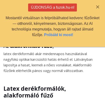
info@fuzok.hu
×
ÚJDONSÁG a fuzok.hu-n!
0
Mostantól virtuálisan is felpróbálhatod kedvenc fűzőinket
— otthonról, kényelmesen, biztonságosan. Az AI
technológia megmutatja, hogyan áll rajtad álmaid
fűzője.
Próbáld ki most!
Az
alakformáló fűző
,
latex derékformáló akár mindennapos használatával
nagyfokú optikai karcsúsító hatás érhető el. Látványban
laposítja a hasat, kiemeli a nőies vonalakat. Alakformáló
fűzőink elérhetők pános vagy normál változatban.
Latex derékformálók,
alakformáló fűző