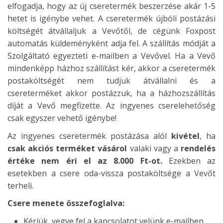
elfogadja, hogy az új cseretermék beszerzése akár 1-5
hetet is igénybe vehet. A cseretermék újbóli postázási
költségét átvállaljuk a Vevőtől, de cégünk Foxpost
automatás küldeményként adja fel. A szállítás módját a
Szolgáltató egyezteti e-mailben a Vevővel. Ha a Vevő
mindenképp házhoz szállítást kér, akkor a cseretermék
postaköltségét nem tudjuk átvállalni és a
csereterméket akkor postázzuk, ha a házhozszállítás
díját a Vevő megfizette. Az ingyenes cserelehetőség
csak egyszer vehető igénybe!
Az ingyenes cseretermék postázása alól
kivétel
, ha
csak akciós terméket vásárol
valaki vagy a
rendelés
értéke nem éri el az 8.000 Ft-ot.
Ezekben az
esetekben a csere oda-vissza postaköltsége a Vevőt
terheli.
Csere menete összefoglalva:
Kérjük, vegye fel a kapcsolatot velünk e-mailben,