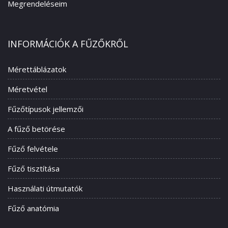
Megrendeléseim
INFORMÁCIÓK A FŰZŐKRŐL
Mérettáblázatok
Méretvétel
Fűzőtípusok jellemzői
A fűző betörése
Fűző felvétele
Fűző tisztítása
Használati útmutatók
Fűző anatómia