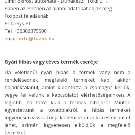
Cím: FoxPost automata - Dunakeszi, Toldi u. 1.
Ebben az esetben az alábbi adatokat adják meg
Foxpost feladásnál:
PolarSys Bt.
Tel: +36306375500
email:
info@fuzok.hu
Gyári hibás vagy téves termék cseréje
Ha véletlenül gyári hibás a termék vagy nem a
rendelésednek megfelelő terméket kap, akkor
haladéktalanul, amint kibontotta a csomagot kérjük,
vegye fel velünk a kapcsolatot elérhetőségeinken. A
legjobb, ha fotót küld a termék hibájáról. Miután
egyeztettünk a továbbiakról, a hibás terméket
ingyenesen vissza tudja küldeni számunkra és mi amint
lehet, szintén ingyenesen elküldjük a megfelelő
terméket.