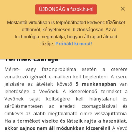
info@fuzok.hu
×
ÚJDONSÁG a fuzok.hu-n!
0
Mostantól virtuálisan is felpróbálhatod kedvenc fűzőinket
— otthonról, kényelmesen, biztonságosan. Az AI
technológia megmutatja, hogyan áll rajtad álmaid
fűzője.
Próbáld ki most!
Termék cseréje
Méret- vagy fazonprobléma esetén a cserére
vonatkozó igényét e-mailben kell bejelenteni. A csere
jelzésére az átvételt követő
5 munkanapban
van
lehetősége a Vevőnek. A kicserélendő terméket a
Vevőnek saját költségére kell hiánytalanul és
sérülésmentesen az eredeti csomagolásával és
címkével az alább megtalálható címre visszajuttatnia.
Ha a terméket viselte és látszik rajta a használat,
akkor sajnos nem áll módunkban kicserélni!
A Vevő