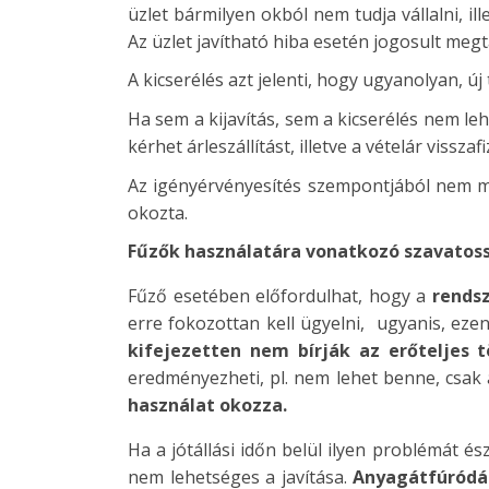
üzlet bármilyen okból nem tudja vállalni, i
Az üzlet javítható hiba esetén jogosult megt
A kicserélés azt jelenti, hogy ugyanolyan, ú
Ha sem a kijavítás, sem a kicserélés nem leh
kérhet árleszállítást, illetve a vételár vissz
Az igényérvényesítés szempontjából nem min
okozta.
Fűzők használatára vonatkozó szavatoss
Fűző esetében előfordulhat, hogy a
rends
erre fokozottan kell ügyelni, ugyanis, e
kifejezetten nem bírják az erőteljes t
eredményezheti, pl. nem lehet benne, csak a
használat okozza.
Ha a jótállási időn belül ilyen problémát é
nem lehetséges a javítása.
Anyagátfúródás