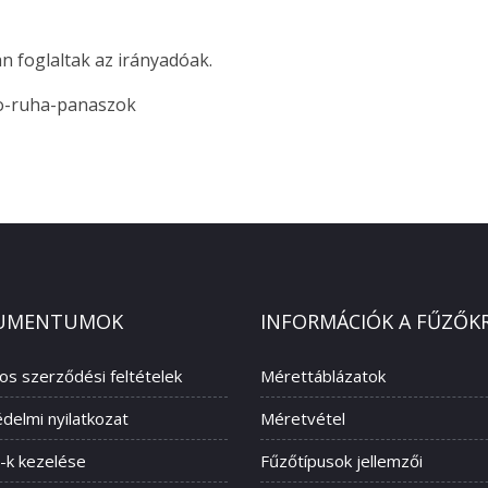
n foglaltak az irányadóak.
po-ruha-panaszok
UMENTUMOK
INFORMÁCIÓK A FŰZŐK
nos szerződési feltételek
Mérettáblázatok
delmi nyilatkozat
Méretvétel
-k kezelése
Fűzőtípusok jellemzői