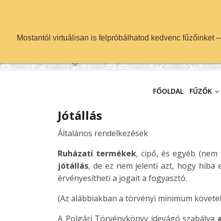
info@fuzok.hu
Mostantól virtuálisan is felpróbálhatod kedvenc fűzőinket
FŐOLDAL
FŰZŐK
Jótállás
Általános rendelkezések
Ruházati termékek
, cipő, és egyéb (nem
jótállás
, de ez nem jelenti azt, hogy hiba
érvényesítheti a jogait a fogyasztó.
(Az alábbiakban a törvényi minimum követel
A Polgári Törvénykönyv idevágó szabálya