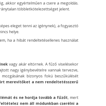
őség, akkor egyértelműen a csere a megoldás.
aránytalan többletkötelezettséget jelent.
 képes eleget tenni az igénynek), a fogyasztó
nincs helye.
em, ha a hibát rendeltetésellenes használat
lnek
vagy akár eltörnek. A fűző viselésekor
tott nagy igénybevételre vannak tervezve,
zs mozgásának bizonyos fokú beszűkülését
ört merevítőket a nem rendeltetésszerű
blémát és ne hordja tovább a fűzőt
, mert
feltételez nem áll módunkban cserélni a