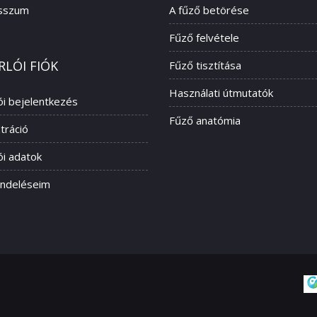
sszum
A fűző betörése
Fűző felvétele
RLÓI FIÓK
Fűző tisztítása
Használati útmutatók
ói bejelentkezés
Fűző anatómia
tráció
ói adatok
ndeléseim