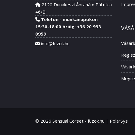
Impre
2120 Dunakeszi Ábrahám Pál utca
46/B
Telefon - munkanapokon
15:30-18:00 óráig: +36 20 993
VÁSÁ
8959
Vásárl
info@fuzok.hu
Regisz
Vásárl
Megre
© 2026 Sensual Corset - fuzok.hu | PolarSys