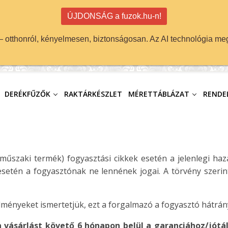
ÚJDONSÁG a fuzok.hu-n!
 — otthonról, kényelmesen, biztonságosan. Az AI technológia meg
DERÉKFŰZŐK
RAKTÁRKÉSZLET
MÉRETTÁBLÁZAT
RENDEL
 műszaki termék) fogyasztási cikkek esetén a jelenlegi ha
 esetén a fogyasztónak ne lennének jogai. A törvény szerint
ményeket ismertetjük, ezt a forgalmazó a fogyasztó hátrán
a vásárlást követő
6 hónapon belül
a garanciához/jótá