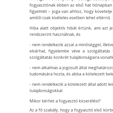
fogyasztónak ebben az első hat hónapban –
figyelmét – joga van ahhoz, hogy követelje a
amitől csak kivételes esetben lehet eltérni).
Hiba alatt objektív hibát értünk, ami azt 
rendszerint használnak, és
- nem rendelkezik azzal a minőséggel, illetv
elvárhat, figyelembe véve a szolgáltatás
szolgáltatás konkrét tulajdonságaira vonat
- nem alkalmas a jogosult által meghatározot
tudomására hozta, és abba a kötelezett bel
- nem rendelkezik a kötelezett által adott l
tulajdonságokkal.
Mikor kérhet a fogyasztó kicserélést?
Az a fő szabály, hogy a fogyasztó első körbe