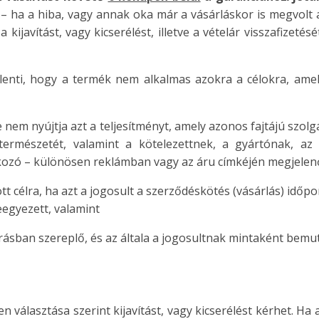
 ha a hiba, vagy annak oka már a vásárláskor is megvolt a
 kijavítást, vagy kicserélést, illetve a vételár visszafizet
jelenti, hogy a termék nem alkalmas azokra a célokra, ame
e nem nyújtja azt a teljesítményt, amely azonos fajtájú szol
 természetét, valamint a kötelezettnek, a gyártónak, a
kozó – különösen reklámban vagy az áru címkéjén megjelenő 
t célra, ha azt a jogosult a szerződéskötés (vásárlás) időp
eegyezett, valamint
eírásban szereplő, és az általa a jogosultnak mintaként bemu
n választása szerint kijavítást, vagy kicserélést kérhet. Ha 