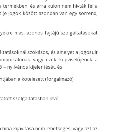
 termékben, és arra külön nem hívták fel a
ését (e jogok között azonban van egy sorrend,
lyekre más, azonos fajtájú szolgáltatásokat
gáltatásoknál szokásos, és amelyet a jogosult
z importálónak vagy ezek képviselőjének a
– nyilvános kijelentését, és
ontjában a kötelezett (forgalmazó)
tatott szolgáltatásban lévő
a hiba kijavítása nem lehetséges, vagy azt az