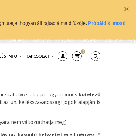
×
mutatja, hogyan áll rajtad álmaid fűzője.
Próbáld ki most!
0
ÉS INFO
KAPCSOLAT
zai szabályok alapján ugyan
nincs kötelező
 az ún. kellékszavatossági jogok alapján is
yára nem változtathatja meg)
lláshoz hasonló helyzetet eredményez
. A