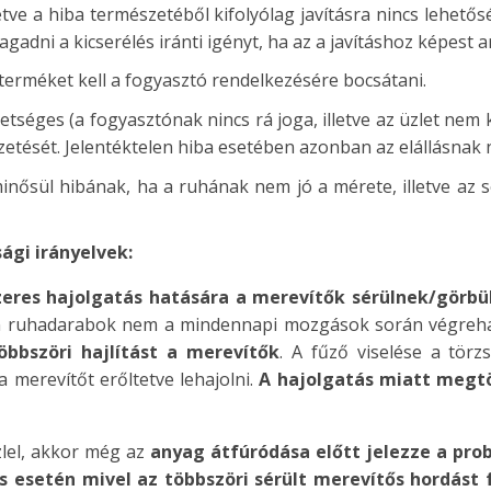
lletve a hiba természetéből kifolyólag javításra nincs lehet
agadni a kicserélés iránti igényt, ha az a javításhoz képest 
j terméket kell a fogyasztó rendelkezésére bocsátani.
etséges (a fogyasztónak nincs rá joga, illetve az üzlet nem
afizetését. Jelentéktelen hiba esetében azonban az elállásnak 
ősül hibának, ha a ruhának nem jó a mérete, illetve az s
ági irányelvek:
zeres hajolgatás hatására a merevítők sérülnek/görbü
zen ruhadarabok nem a mindennapi mozgások során végrehaj
öbbszöri hajlítást a merevítők
. A fűző viselése a tör
 merevítőt erőltetve lehajolni.
A hajolgatás miatt megt
szlel, akkor még az
anyag átfúródása előtt jelezze a pro
 esetén mivel az többszöri sérült merevítős hordást 