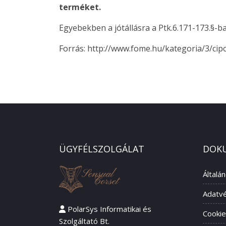
terméket.
Egyebekben a jótállásra a Ptk.6.171-173.§-ba
Forrás: http://www.fome.hu/kategoria/3/ci
ÜGYFÉLSZOLGÁLAT
DOK
Általá
Adatvé
PolarSys Informatikai és
Cookie
Szolgáltató Bt.