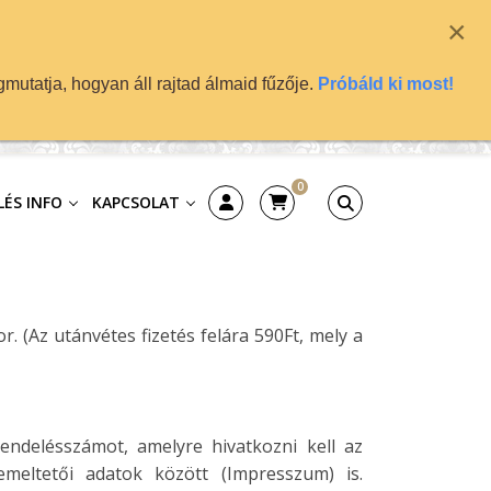
×
mutatja, hogyan áll rajtad álmaid fűzője.
Próbáld ki most!
0
ÉS INFO
KAPCSOLAT
. (Az utánvétes fizetés felára 590Ft, mely a
ndelésszámot, amelyre hivatkozni kell az
meltetői adatok között (Impresszum) is.