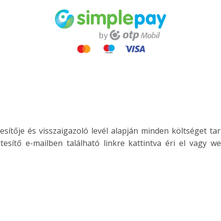
sítője és visszaigazoló levél alapján minden költséget ta
rtesítő e-mailben található linkre kattintva éri el vag