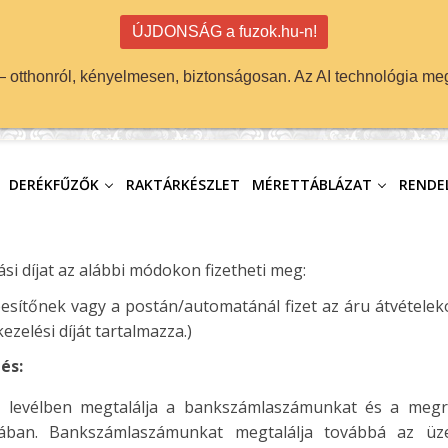
ÚJDONSÁG a fuzok.hu-n!
 — otthonról, kényelmesen, biztonságosan. Az AI technológia meg
DERÉKFŰZŐK
RAKTÁRKÉSZLET
MÉRETTÁBLÁZAT
RENDEL
ási díjat az alábbi módokon fizetheti meg:
sítőnek vagy a postán/automatánál fizet az áru átvételekor
ezelési díját tartalmazza.)
és:
ó levélben megtalálja a bankszámlaszámunkat és a megre
tában. Bankszámlaszámunkat megtalálja továbbá az üze