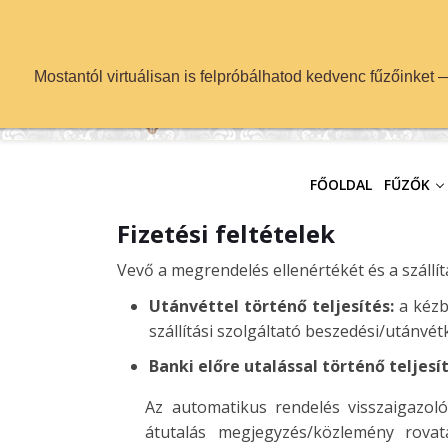
info@fuzok.hu
Mostantól virtuálisan is felpróbálhatod kedvenc fűzőinket
FŐOLDAL
FŰZŐK
Fizetési feltételek
Vevő a megrendelés ellenértékét és a szállít
Utánvéttel történő teljesítés:
a kézbe
szállítási szolgáltató beszedési/utánvétk
Banki előre utalással történő teljesít
Az automatikus rendelés visszaigazol
átutalás megjegyzés/közlemény rova