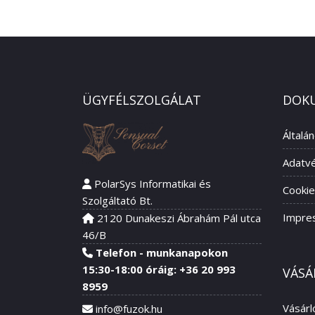
ÜGYFÉLSZOLGÁLAT
DOK
Általá
Adatvé
PolarSys Informatikai és
Cookie
Szolgáltató Bt.
Impre
2120 Dunakeszi Ábrahám Pál utca
46/B
Telefon - munkanapokon
15:30-18:00 óráig: +36 20 993
VÁSÁ
8959
Vásárl
info@fuzok.hu