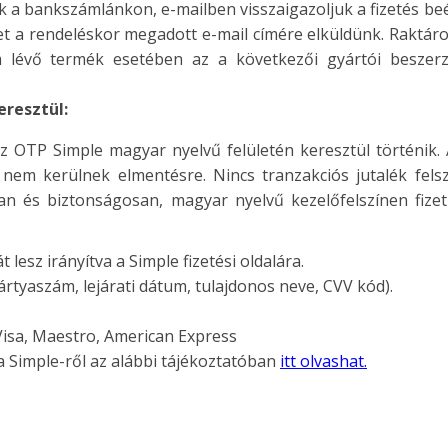
k a bankszámlánkon, e-mailben visszaigazoljuk a fizetés beé
et a rendeléskor megadott e-mail címére elküldünk. Raktáro
m lévő termék esetében az a következői gyártói beszer
eresztül:
z OTP Simple magyar nyelvű felületén keresztül történik. A
nem kerülnek elmentésre. Nincs tranzakciós jutalék felsz
an és biztonságosan, magyar nyelvű kezelőfelszínen fiz
lesz irányítva a Simple fizetési oldalára.
rtyaszám, lejárati dátum, tulajdonos neve, CVV kód).
Visa, Maestro, American Express
a Simple-ről az alábbi tájékoztatóban
itt olvashat.