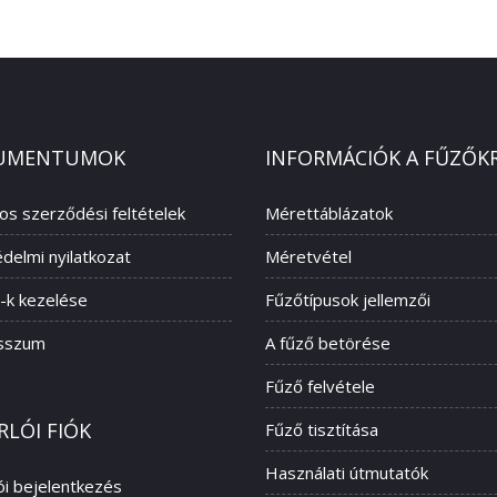
UMENTUMOK
INFORMÁCIÓK A FŰZŐK
nos szerződési feltételek
Mérettáblázatok
delmi nyilatkozat
Méretvétel
-k kezelése
Fűzőtípusok jellemzői
sszum
A fűző betörése
Fűző felvétele
RLÓI FIÓK
Fűző tisztítása
Használati útmutatók
ói bejelentkezés