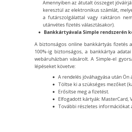
Amennyiben az átutalt összeget jóváírjá
keresztül az elektronikus számlát, mely
a futárszolgálattal vagy raktáron ne
utánvétes fizetés választásakor).
Bankkártyával
a Simple rendszerén k
A biztonságos online bankkártyás fizetés a
100%-ig biztonságos, a bankkártya adatai 
webáruházban vásárolt. A Simple-el gyors
lépéseket követve:
A rendelés jóváhagyása után Ön át 
Töltse ki a szükséges mezőket (ká
Erősítse meg a fizetést.
Elfogadott kártyák: MasterCard, 
További részletes információkat 