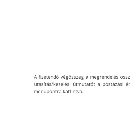
A fizetendő végösszeg a megrendelés össze
utasítás/kezelési útmutatót a postázási é
menüpontra kattintva.