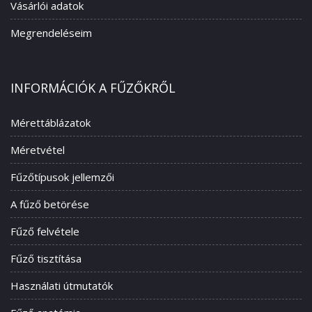
Vásárlói adatok
Megrendeléseim
INFORMÁCIÓK A FŰZŐKRŐL
Mérettáblázatok
Méretvétel
Fűzőtípusok jellemzői
A fűző betörése
Fűző felvétele
Fűző tisztítása
Használati útmutatók