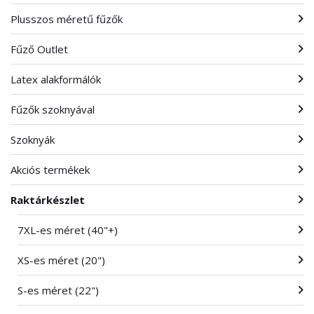
Plusszos méretű fűzők
Fűző Outlet
Latex alakformálók
Fűzők szoknyával
Szoknyák
Akciós termékek
Raktárkészlet
7XL-es méret (40"+)
XS-es méret (20")
S-es méret (22")