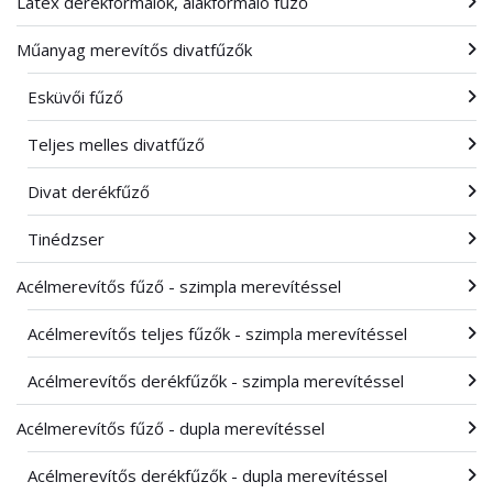
Latex derékformálók, alakformáló fűző
Műanyag merevítős divatfűzők
Esküvői fűző
Teljes melles divatfűző
Divat derékfűző
Tinédzser
Acélmerevítős fűző - szimpla merevítéssel
Acélmerevítős teljes fűzők - szimpla merevítéssel
Acélmerevítős derékfűzők - szimpla merevítéssel
Acélmerevítős fűző - dupla merevítéssel
Acélmerevítős derékfűzők - dupla merevítéssel