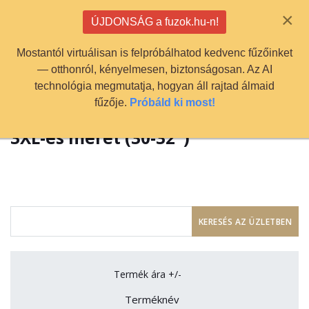
info@fuzok.hu
×
ÚJDONSÁG a fuzok.hu-n!
0
Mostantól virtuálisan is felpróbálhatod kedvenc fűzőinket
— otthonról, kényelmesen, biztonságosan. Az AI
technológia megmutatja, hogyan áll rajtad álmaid
fűzője.
Próbáld ki most!
3XL-es méret (30-32")
Termék ára +/-
Terméknév