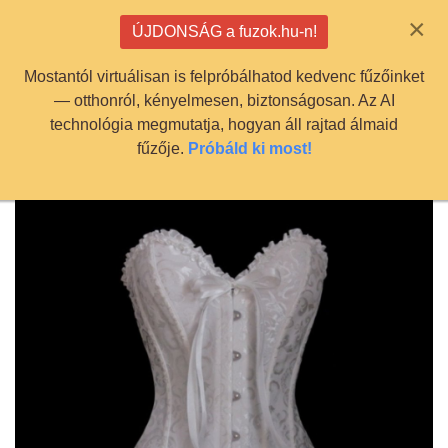
info@fuzok.hu
×
ÚJDONSÁG a fuzok.hu-n!
0
Mostantól virtuálisan is felpróbálhatod kedvenc fűzőinket
— otthonról, kényelmesen, biztonságosan. Az AI
technológia megmutatja, hogyan áll rajtad álmaid
fűzője.
Próbáld ki most!