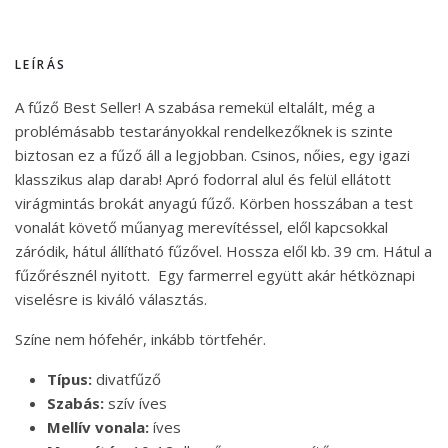
LEÍRÁS
A fűző Best Seller! A szabása remekül eltalált, még a
problémásabb testarányokkal rendelkezőknek is szinte
biztosan ez a fűző áll a legjobban. Csinos, nőies, egy igazi
klasszikus alap darab! Apró fodorral alul és felül ellátott
virágmintás brokát anyagú fűző. Körben hosszában a test
vonalát követő műanyag merevítéssel, elől kapcsokkal
záródik, hátul állítható fűzővel. Hossza elől kb. 39 cm. Hátul a
fűzőrésznél nyitott. Egy farmerrel együtt akár hétköznapi
viselésre is kiváló választás.
Színe nem hófehér, inkább törtfehér.
Típus:
divatfűző
Szabás:
szív íves
Mellív vonala:
íves