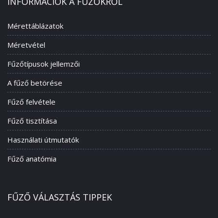
INFORMÁCIÓK A FŰZŐKRŐL
Mérettáblázatok
Méretvétel
Fűzőtípusok jellemzői
A fűző betörése
Fűző felvétele
Fűző tisztítása
Használati útmutatók
Fűző anatómia
FŰZŐ VÁLASZTÁS TIPPEK