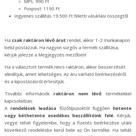
MPL: 990 Ft
Foxpost: 1190 Ft
Ingyenes szállítás 19.500 Ft feletti vásárlási összegtől
Ha
csak raktáron lévő árut
rendel, akkor 1-2 munkanapon
belül postázzuk. Ha nagyon sürgős a termék szállítása,
kérjük jelezze a Megjegyzés mezőben!
Ha a választott termék nincs raktáron, akkor beszerzését
elindítjuk, amint lehetséges. Az áru várható beérkezéséről
és a kipostázásról értesítjük.
További információk
raktáron nem lévő
termékekkel
kapcsolatban:
A
rendelések leadása
fűzőtípusoktól függően
hetente
vagy kéthetente esedékes beszállítóink felé
. Kérjük,
vegye tehát figyelembe, hogy a fizetés beérkezése utáni
következő rendelésbe kerül bele az Ön terméke. Ha tehát