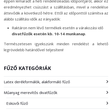
éppen lemaradt a heti rendelésleadás időpontjáról, akkor ez
eredményezhet csúszást a szállításban, mivel a rendelése
áttevődik a következő hétre. Ettől az időponttól számítva az
alábbi szállítási idők az irányadók:
Raktáron nem lévő termékek esetén a várakozási idő
divatfűzők esetén kb. 10-14 munkanap
.
Természetesen igyekszünk minden rendelést a lehető
legrövidebb határidővel teljesíteni!
FŰZŐ KATEGÓRIÁK
Latex derékformálók, alakformáló fűző
Műanyag merevítős divatfűzők
Esküvői fűző