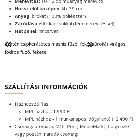
Merevítés:
10-12 db műanyag merevítő
Hossz elől középen:
kb. 39 cm
Anyag:
brokát (100% poliészter)
Záródása elől:
kapcsokkal (fém merevítéssel)
Hátpanel:
nincs/van
Szatén csipkerátétes masnis fűző, fekete
Brokát virágos
fodros fűző, fekete
SZÁLLÍTÁSI INFORMÁCIÓK
Házhozszállítás:
MPL házhoz: 1.990 Ft
MPL házhoz - 1 munkanapos időgarantált: 2.490 Ft
Csomagautomata, MOL Pont, MediaMarkt, Coop üzlet
vagy postán maradó csomag: