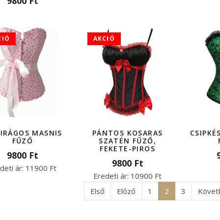
9800 Ft
CIÓ
AKCIÓ
VIRÁGOS MASNIS
PÁNTOS KOSARAS
CSIPKÉ
FŰZŐ
SZATÉN FŰZŐ,
FEKETE-PIROS
9800 Ft
9800 Ft
deti ár:
11900 Ft
Eredeti ár:
10900 Ft
Első
Előző
1
2
3
Követ