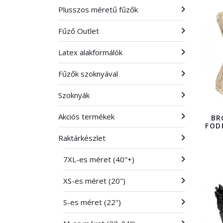
Plusszos méretű fűzők
Fűző Outlet
Latex alakformálók
Fűzők szoknyával
Szoknyák
Akciós termékek
BR
FOD
Raktárkészlet
7XL-es méret (40"+)
XS-es méret (20")
S-es méret (22")