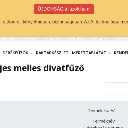
ÚJDONSÁG a fuzok.hu-n!
 — otthonról, kényelmesen, biztonságosan. Az AI technológia meg
DERÉKFŰZŐK
RAKTÁRKÉSZLET
MÉRETTÁBLÁZAT
RENDEL
jes melles divatfűző
Termék ára +/-
Terméknév
Létrehozás dátuma