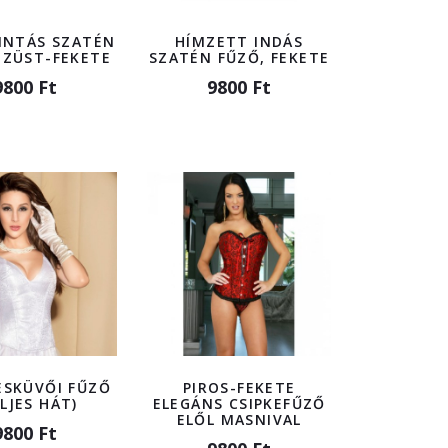
INTÁS SZATÉN
HÍMZETT INDÁS
EZÜST-FEKETE
SZATÉN FŰZŐ, FEKETE
9800 Ft
9800 Ft
ESKÜVŐI FŰZŐ
PIROS-FEKETE
LJES HÁT)
ELEGÁNS CSIPKEFŰZŐ
ELŐL MASNIVAL
9800 Ft