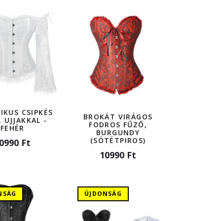
IKUS CSIPKÉS
BROKÁT VIRÁGOS
 UJJAKKAL -
FODROS FŰZŐ,
FEHÉR
BURGUNDY
(SÖTÉTPIROS)
0990 Ft
10990 Ft
NSÁG
ÚJDONSÁG