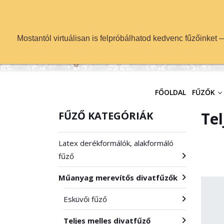
info@fuzok.hu
Mostantól virtuálisan is felpróbálhatod kedvenc fűzőinket
FŐOLDAL
FŰZŐK
Tel
FŰZŐ KATEGÓRIÁK
Latex derékformálók, alakformáló
fűző
Műanyag merevítős divatfűzők
Esküvői fűző
Teljes melles divatfűző