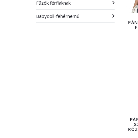
Fűzők férfiaknak
Babydoll-fehérnemű
PÁN
F
PÁ
S
RÓZ