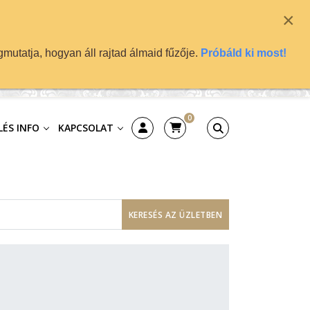
×
mutatja, hogyan áll rajtad álmaid fűzője.
Próbáld ki most!
0
ÉS INFO
KAPCSOLAT