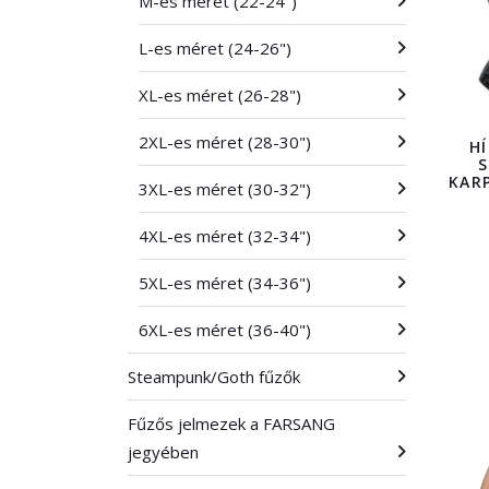
M-es méret (22-24")
L-es méret (24-26")
XL-es méret (26-28")
2XL-es méret (28-30")
H
KAR
3XL-es méret (30-32")
4XL-es méret (32-34")
5XL-es méret (34-36")
6XL-es méret (36-40")
Steampunk/Goth fűzők
Fűzős jelmezek a FARSANG
jegyében