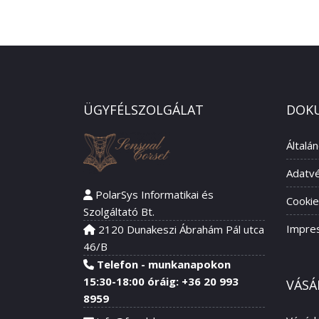
ÜGYFÉLSZOLGÁLAT
DOK
Általá
Adatvé
PolarSys Informatikai és
Cookie
Szolgáltató Bt.
Impre
2120 Dunakeszi Ábrahám Pál utca
46/B
Telefon - munkanapokon
15:30-18:00 óráig: +36 20 993
VÁSÁ
8959