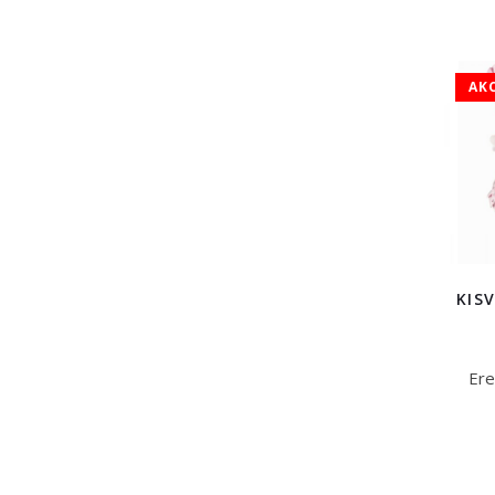
AK
KIS
Ere