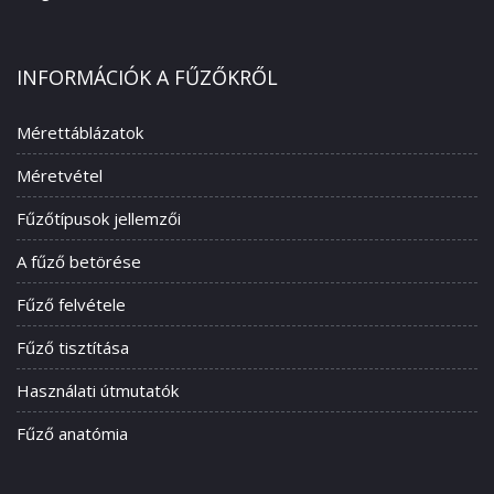
INFORMÁCIÓK A FŰZŐKRŐL
Mérettáblázatok
Méretvétel
Fűzőtípusok jellemzői
A fűző betörése
Fűző felvétele
Fűző tisztítása
Használati útmutatók
Fűző anatómia