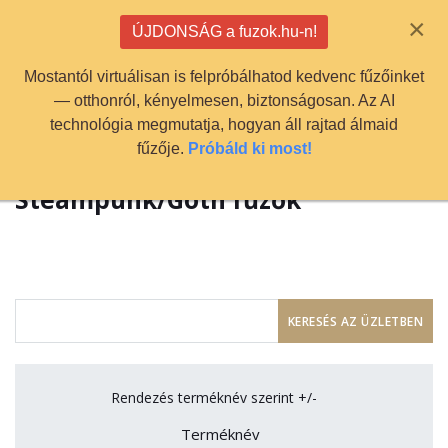
info@fuzok.hu
×
ÚJDONSÁG a fuzok.hu-n!
0
Mostantól virtuálisan is felpróbálhatod kedvenc fűzőinket
— otthonról, kényelmesen, biztonságosan. Az AI
technológia megmutatja, hogyan áll rajtad álmaid
fűzője.
Próbáld ki most!
Steampunk/Goth fűzők
Rendezés terméknév szerint +/-
Terméknév