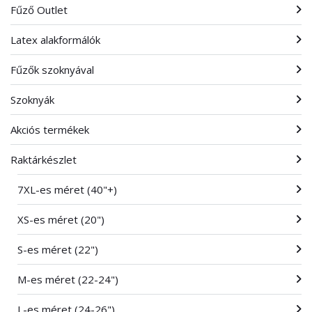
Fűző Outlet
Latex alakformálók
Fűzők szoknyával
Szoknyák
Akciós termékek
Raktárkészlet
7XL-es méret (40"+)
XS-es méret (20")
S-es méret (22")
M-es méret (22-24")
L-es méret (24-26")