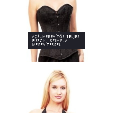
ACÉLMEREVÍTŐS TELJES
FŰZŐK - SZIMPLA
MEREVÍTÉSSEL