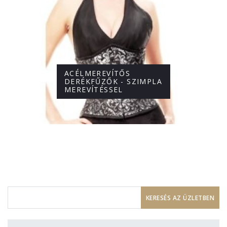
ACÉLMEREVÍTŐS
DERÉKFŰZŐK - SZIMPLA
MEREVÍTÉSSEL