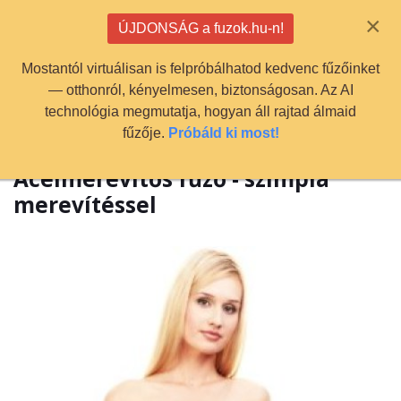
info@fuzok.hu
×
ÚJDONSÁG a fuzok.hu-n!
0
Mostantól virtuálisan is felpróbálhatod kedvenc fűzőinket
— otthonról, kényelmesen, biztonságosan. Az AI
technológia megmutatja, hogyan áll rajtad álmaid
fűzője.
Próbáld ki most!
Acélmerevítős fűző - szimpla
merevítéssel