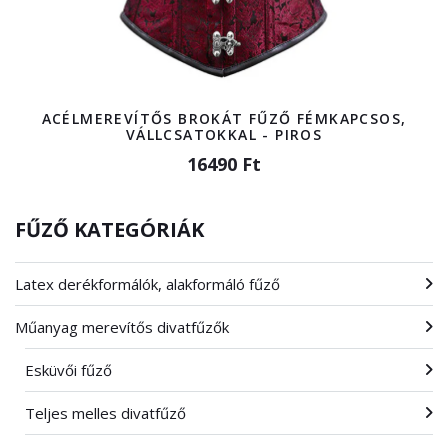
ACÉLMEREVÍTŐS BROKÁT FŰZŐ FÉMKAPCSOS,
VÁLLCSATOKKAL - PIROS
16490 Ft
FŰZŐ KATEGÓRIÁK
Latex derékformálók, alakformáló fűző
Műanyag merevítős divatfűzők
Esküvői fűző
Teljes melles divatfűző