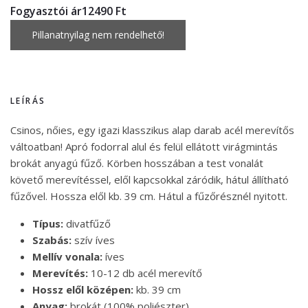
Fogyasztói ár
12490 Ft
LEÍRÁS
Csinos, nőies, egy igazi klasszikus alap darab acél merevítős
váltoatban! Apró fodorral alul és felül ellátott virágmintás
brokát anyagú fűző. Körben hosszában a test vonalát
követő merevítéssel, elől kapcsokkal záródik, hátul állítható
fűzővel. Hossza elől kb. 39 cm. Hátul a fűzőrésznél nyitott.
Típus:
divatfűző
Szabás:
szív íves
Mellív vonala:
íves
Merevítés:
10-12 db acél merevítő
Hossz elől középen:
kb. 39 cm
Anyag:
brokát (100% poliészter)