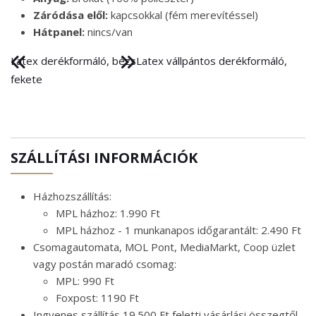
Záródása elől:
kapcsokkal (fém merevítéssel)
Hátpanel:
nincs/van
Latex derékformáló, bézs
Latex vállpántos derékformáló,
fekete
SZÁLLÍTÁSI INFORMÁCIÓK
Házhozszállítás:
MPL házhoz: 1.990 Ft
MPL házhoz - 1 munkanapos időgarantált: 2.490 Ft
Csomagautomata, MOL Pont, MediaMarkt, Coop üzlet
vagy postán maradó csomag:
MPL: 990 Ft
Foxpost: 1190 Ft
Ingyenes szállítás 19.500 Ft feletti vásárlási összegtől