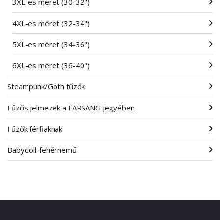
3XL-es méret (30-32")
4XL-es méret (32-34")
5XL-es méret (34-36")
6XL-es méret (36-40")
Steampunk/Goth fűzők
Fűzős jelmezek a FARSANG jegyében
Fűzők férfiaknak
Babydoll-fehérnemű