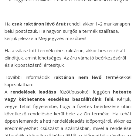
Ha
csak raktáron lévő árut
rendel, akkor 1-2 munkanapon
belül postázzuk. Ha nagyon sürgős a termék szállítása,
kérjük jelezze a Megjegyzés mezőben!
Ha a választott termék nincs raktáron, akkor beszerzését
elindítjuk, amint lehetséges. Az áru várható beérkezéséről
és a kipostázásról értesítjük.
További információk
raktáron nem lévő
termékekkel
kapcsolatban:
A
rendelések leadása
fűzőtípusoktól függően
hetente
vagy kéthetente esedékes beszállítóink felé
. Kérjük,
vegye tehát figyelembe, hogy a fizetés beérkezése utáni
következő rendelésbe kerül bele az Ön terméke. Ha tehát
éppen lemaradt a heti rendelésleadás időpontjáról, akkor ez
eredményezhet csúszást a szállításban, mivel a rendelése
áttevődik a következő hétre. Ettől az időponttól számítva az