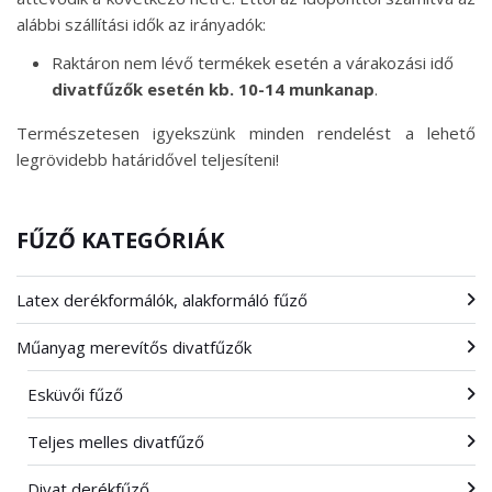
alábbi szállítási idők az irányadók:
Raktáron nem lévő termékek esetén a várakozási idő
divatfűzők esetén kb. 10-14 munkanap
.
Természetesen igyekszünk minden rendelést a lehető
legrövidebb határidővel teljesíteni!
FŰZŐ KATEGÓRIÁK
Latex derékformálók, alakformáló fűző
Műanyag merevítős divatfűzők
Esküvői fűző
Teljes melles divatfűző
Divat derékfűző