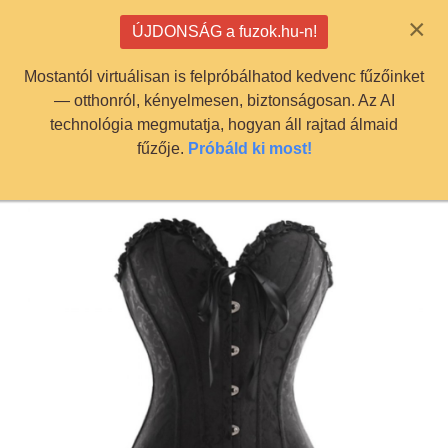
info@fuzok.hu
×
ÚJDONSÁG a fuzok.hu-n!
0
Mostantól virtuálisan is felpróbálhatod kedvenc fűzőinket
— otthonról, kényelmesen, biztonságosan. Az AI
technológia megmutatja, hogyan áll rajtad álmaid
fűzője.
Próbáld ki most!