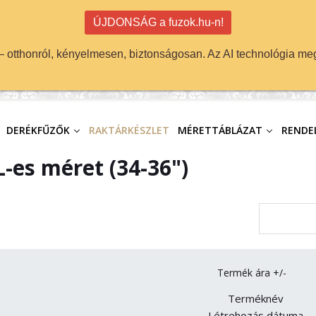
ÚJDONSÁG a fuzok.hu-n!
 — otthonról, kényelmesen, biztonságosan. Az AI technológia meg
DERÉKFŰZŐK
RAKTÁRKÉSZLET
MÉRETTÁBLÁZAT
RENDEL
-es méret (34-36")
Termék ára +/-
Terméknév
Létrehozás dátuma