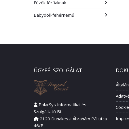
Fűzők férfiaknak
Babydoll-fehérnemű
ÜGYFÉLSZOLGÁLAT
DOK
Általá
Adatvé
PolarSys Informatikai és
Cookie
Szolgáltató Bt.
Impre
2120 Dunakeszi Ábrahám Pál utca
46/B