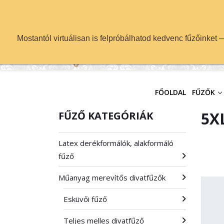
info@fuzok.hu
Mostantól virtuálisan is felpróbálhatod kedvenc fűzőinket
FŐOLDAL
FŰZŐK
5XL
FŰZŐ KATEGÓRIÁK
Latex derékformálók, alakformáló
fűző
Műanyag merevítős divatfűzők
Esküvői fűző
Teljes melles divatfűző