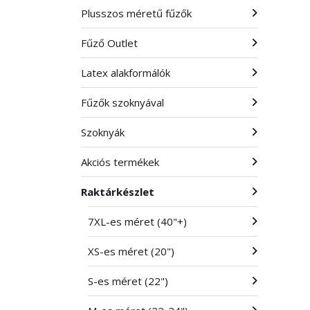
Plusszos méretű fűzők
Fűző Outlet
Latex alakformálók
Fűzők szoknyával
Szoknyák
Akciós termékek
Raktárkészlet
7XL-es méret (40"+)
XS-es méret (20")
S-es méret (22")