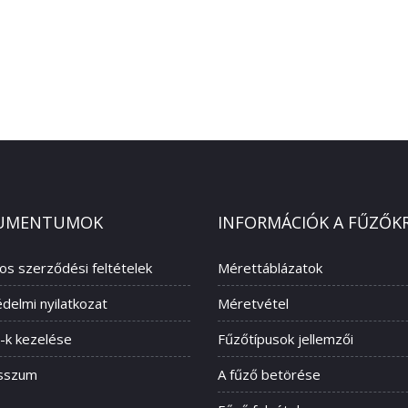
UMENTUMOK
INFORMÁCIÓK A FŰZŐK
nos szerződési feltételek
Mérettáblázatok
delmi nyilatkozat
Méretvétel
-k kezelése
Fűzőtípusok jellemzői
sszum
A fűző betörése