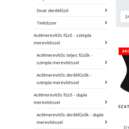
Divat derékfűző
Tinédzser
Acélmerevítős fűző - szimpla
merevítéssel
AK
Acélmerevítős teljes fűzők -
szimpla merevítéssel
Acélmerevítős derékfűzők -
szimpla merevítéssel
Acélmerevítős fűző - dupla
merevítéssel
SZA
Acélmerevítős derékfűzők - dupla
merevítéssel
Er