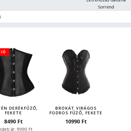
Sorrend
CIÓ
TÉN DERÉKFŰZŐ,
BROKÁT VIRÁGOS
FEKETE
FODROS FŰZŐ, FEKETE
8490 Ft
10990 Ft
edeti ár:
9990 Ft