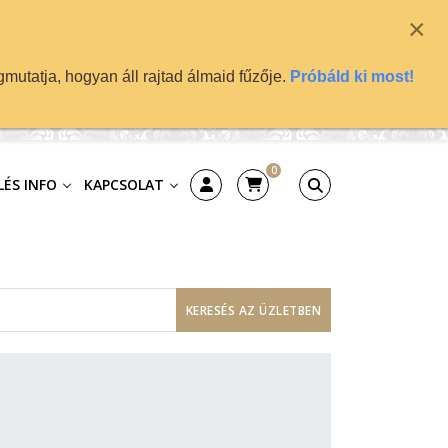
×
mutatja, hogyan áll rajtad álmaid fűzője.
Próbáld ki most!
0
ÉS INFO
KAPCSOLAT