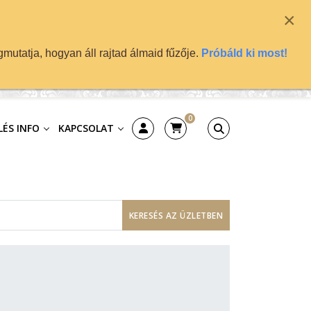
×
mutatja, hogyan áll rajtad álmaid fűzője.
Próbáld ki most!
0
ÉS INFO
KAPCSOLAT