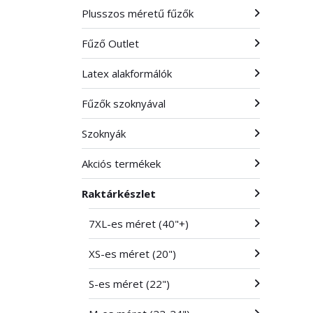
Plusszos méretű fűzők
Fűző Outlet
Latex alakformálók
Fűzők szoknyával
Szoknyák
Akciós termékek
Raktárkészlet
7XL-es méret (40"+)
XS-es méret (20")
S-es méret (22")