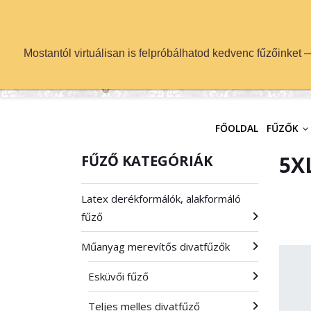
info@fuzok.hu
Mostantól virtuálisan is felpróbálhatod kedvenc fűzőinket
FŐOLDAL
FŰZŐK
5XL
FŰZŐ KATEGÓRIÁK
Latex derékformálók, alakformáló
fűző
Műanyag merevítős divatfűzők
Esküvői fűző
Teljes melles divatfűző