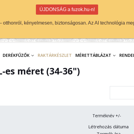
ÚJDONSÁG a fuzok.hu-n!
 — otthonról, kényelmesen, biztonságosan. Az AI technológia meg
DERÉKFŰZŐK
RAKTÁRKÉSZLET
MÉRETTÁBLÁZAT
RENDEL
-es méret (34-36")
Terméknév +/-
Létrehozás dátuma
Termék ára