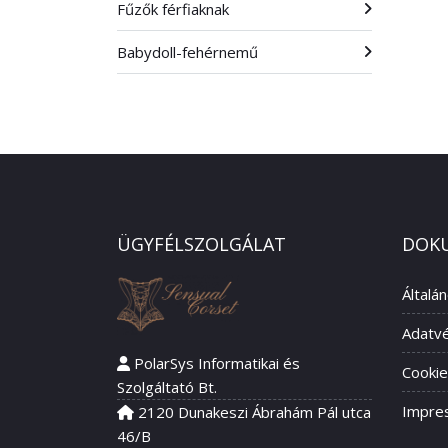
Fűzők férfiaknak
Babydoll-fehérnemű
ÜGYFÉLSZOLGÁLAT
DOK
Általá
Adatvé
PolarSys Informatikai és
Cookie
Szolgáltató Bt.
Impre
2120 Dunakeszi Ábrahám Pál utca
46/B