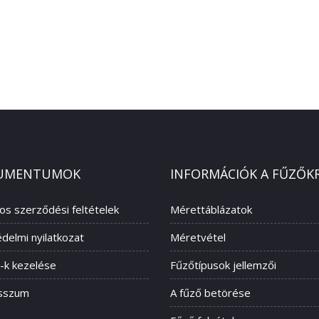
UMENTUMOK
INFORMÁCIÓK A FŰZŐK
nos szerződési feltételek
Mérettáblázatok
delmi nyilatkozat
Méretvétel
-k kezelése
Fűzőtípusok jellemzői
sszum
A fűző betörése