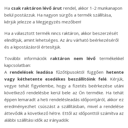
Ha
csak raktáron lévő árut
rendel, akkor 1-2 munkanapon
belül postázzuk. Ha nagyon sürgős a termék szállítása,
kérjük jelezze a Megjegyzés mezőben!
Ha a választott termék nincs raktáron, akkor beszerzését
elindítjuk, amint lehetséges. Az áru várható beérkezéséről
és a kipostázásról értesítjük.
További információk
raktáron nem lévő
termékekkel
kapcsolatban:
A
rendelések leadása
fűzőtípusoktól függően
hetente
vagy kéthetente esedékes beszállítóink felé
. Kérjük,
vegye tehát figyelembe, hogy a fizetés beérkezése utáni
következő rendelésbe kerül bele az Ön terméke. Ha tehát
éppen lemaradt a heti rendelésleadás időpontjáról, akkor ez
eredményezhet csúszást a szállításban, mivel a rendelése
áttevődik a következő hétre. Ettől az időponttól számítva az
alábbi szállítási idők az irányadók: