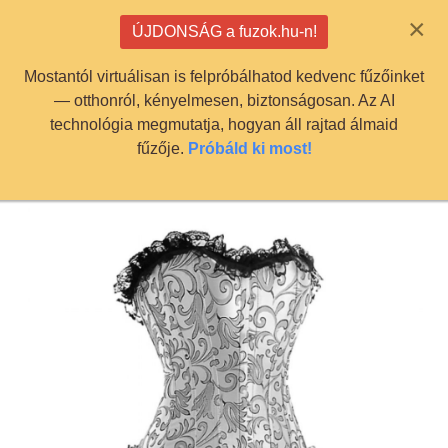
info@fuzok.hu
×
ÚJDONSÁG a fuzok.hu-n!
0
Mostantól virtuálisan is felpróbálhatod kedvenc fűzőinket
— otthonról, kényelmesen, biztonságosan. Az AI
technológia megmutatja, hogyan áll rajtad álmaid
fűzője.
Próbáld ki most!