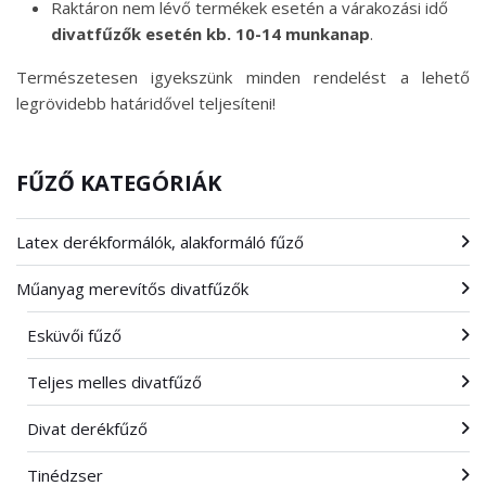
Raktáron nem lévő termékek esetén a várakozási idő
divatfűzők esetén kb. 10-14 munkanap
.
Természetesen igyekszünk minden rendelést a lehető
legrövidebb határidővel teljesíteni!
FŰZŐ KATEGÓRIÁK
Latex derékformálók, alakformáló fűző
Műanyag merevítős divatfűzők
Esküvői fűző
Teljes melles divatfűző
Divat derékfűző
Tinédzser