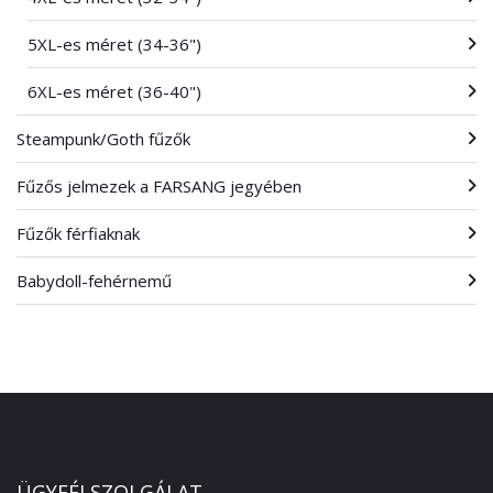
5XL-es méret (34-36")
6XL-es méret (36-40")
Steampunk/Goth fűzők
Fűzős jelmezek a FARSANG jegyében
Fűzők férfiaknak
Babydoll-fehérnemű
ÜGYFÉLSZOLGÁLAT