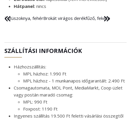
Hátpanel:
nincs
Tütüszoknya, fehér
Brokát virágos derékfűző, fekete
SZÁLLÍTÁSI INFORMÁCIÓK
Házhozszállítás:
MPL házhoz: 1.990 Ft
MPL házhoz - 1 munkanapos időgarantált: 2.490 Ft
Csomagautomata, MOL Pont, MediaMarkt, Coop üzlet
vagy postán maradó csomag:
MPL: 990 Ft
Foxpost: 1190 Ft
Ingyenes szállítás 19.500 Ft feletti vásárlási összegtől