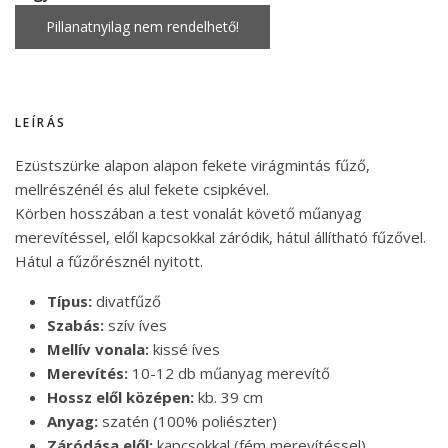
LEÍRÁS
Ezüstszürke alapon alapon fekete virágmintás fűző,
mellrészénél és alul fekete csipkével.
Körben hosszában a test vonalát követő műanyag
merevítéssel, elől kapcsokkal záródik, hátul állítható fűzővel.
Hátul a fűzőrésznél nyitott.
Típus:
divatfűző
Szabás:
szív íves
Mellív vonala:
kissé íves
Merevítés:
10-12 db műanyag merevítő
Hossz elől középen:
kb. 39 cm
Anyag:
szatén (100% poliészter)
Záródása elől:
kapcsokkal (fém merevítéssel)