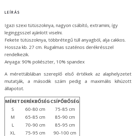
LEÍRÁS
Igazi szexi tütüszoknya, nagyon csábító, extramini, így
leginggsszel ajánlott viselni.
Fekete tütüszoknya, többrétegű tüll anyagból, alja cakkos.
Hossza kb. 27 cm. Rugalmas szaténos derékrésszel
rendelkezik.
Anyaga: 90% poliészter, 10% spandex
A mérettáblában szereplő első értékek az alaphelyzetet
mutatják, a második szám pedig a maximális kihúzott
állapotot.
MÉRET
DERÉKBŐSÉG
CSÍPŐBŐSÉG
S
60-80 cm
75-85 cm
M
65-85 cm
85-90 cm
L
70-90 cm
85-95 cm
XL
75-95 cm
90-100 cm