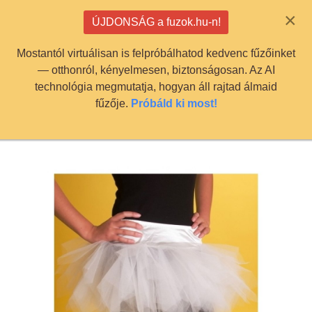
info@fuzok.hu
×
ÚJDONSÁG a fuzok.hu-n!
0
Mostantól virtuálisan is felpróbálhatod kedvenc fűzőinket
— otthonról, kényelmesen, biztonságosan. Az AI
technológia megmutatja, hogyan áll rajtad álmaid
fűzője.
Próbáld ki most!