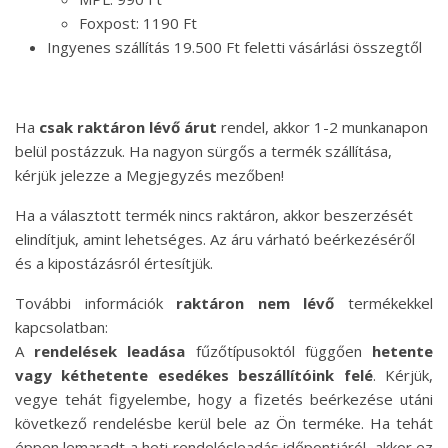
Foxpost: 1190 Ft
Ingyenes szállítás 19.500 Ft feletti vásárlási összegtől
Ha
csak raktáron lévő árut
rendel, akkor 1-2 munkanapon
belül postázzuk. Ha nagyon sürgős a termék szállítása,
kérjük jelezze a Megjegyzés mezőben!
Ha a választott termék nincs raktáron, akkor beszerzését
elindítjuk, amint lehetséges. Az áru várható beérkezéséről
és a kipostázásról értesítjük.
További információk
raktáron nem lévő
termékekkel
kapcsolatban:
A
rendelések leadása
fűzőtípusoktól függően
hetente
vagy kéthetente esedékes beszállítóink felé
. Kérjük,
vegye tehát figyelembe, hogy a fizetés beérkezése utáni
következő rendelésbe kerül bele az Ön terméke. Ha tehát
éppen lemaradt a heti rendelésleadás időpontjáról, akkor ez