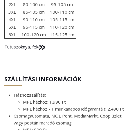
2XL
80-100 cm
95-105 cm
3XL
85-105 cm
100-110 cm
4XL
90-110 cm
105-115 cm
5XL
95-115 cm
110-120 cm
6XL
100-120 cm
115-125 cm
Tütüszoknya, fekete
SZÁLLÍTÁSI INFORMÁCIÓK
Házhozszállítás:
MPL házhoz: 1.990 Ft
MPL házhoz - 1 munkanapos időgarantált: 2.490 Ft
Csomagautomata, MOL Pont, MediaMarkt, Coop üzlet
vagy postán maradó csomag:
MPL: 990 Ft