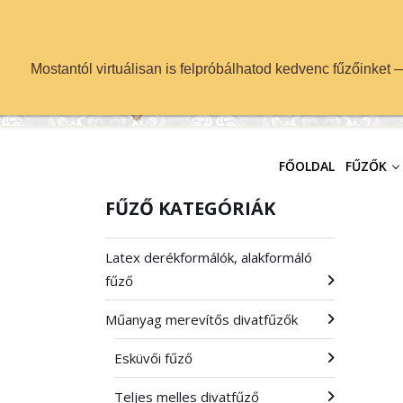
info@fuzok.hu
Mostantól virtuálisan is felpróbálhatod kedvenc fűzőinket
FŐOLDAL
FŰZŐK
FŰZŐ KATEGÓRIÁK
Latex derékformálók, alakformáló
fűző
Műanyag merevítős divatfűzők
Esküvői fűző
Teljes melles divatfűző