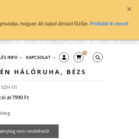
×
mutatja, hogyan áll rajtad álmaid fűzője.
Próbáld ki most!
0
ÉS INFO
KAPCSOLAT
ÉN HÁLÓRUHA, BÉZS
: SZH-01
ói ár
7990 Ft
lóing