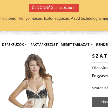
ÚJDONSÁG a fuzok.hu-n!
 — otthonról, kényelmesen, biztonságosan. Az AI technológia meg
DERÉKFŰZŐK
RAKTÁRKÉSZLET
MÉRETTÁBLÁZAT
RENDEL
SZAT
Cikkszám
Fogyaszt
Szatén há