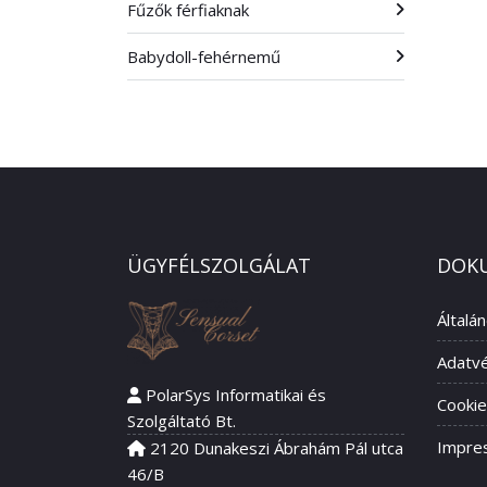
Fűzők férfiaknak
Babydoll-fehérnemű
ÜGYFÉLSZOLGÁLAT
DOK
Általá
Adatvé
PolarSys Informatikai és
Cookie
Szolgáltató Bt.
Impre
2120 Dunakeszi Ábrahám Pál utca
46/B