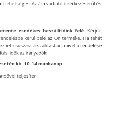
mint lehetséges. Az áru várható beérkezéséről és
etente esedékes beszállítóink felé
. Kérjük,
rendelésbe kerül bele az Ön terméke. Ha tehát
zhet csúszást a szállításban, mivel a rendelése
tási idők az irányadók:
esetén kb. 10-14 munkanap
.
dővel teljesíteni!