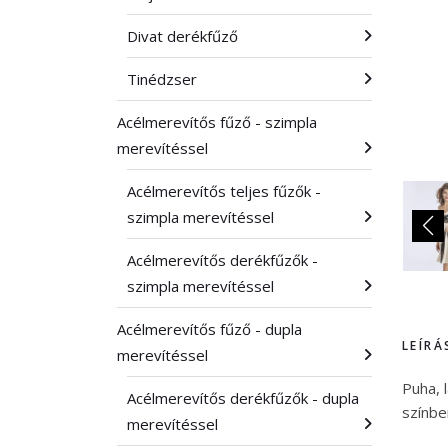
Divat derékfűző
Tinédzser
Acélmerevítős fűző - szimpla
merevítéssel
Acélmerevítős teljes fűzők -
szimpla merevítéssel
Acélmerevítős derékfűzők -
szimpla merevítéssel
Acélmerevítős fűző - dupla
LEÍRÁ
merevítéssel
Puha, 
Acélmerevítős derékfűzők - dupla
színbe
merevítéssel