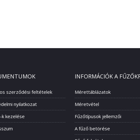
UMENTUMOK
INFORMÁCIÓK A FŰZŐK
nos szerződési feltételek
Mérettáblázatok
delmi nyilatkozat
Méretvétel
-k kezelése
Fűzőtípusok jellemzői
sszum
A fűző betörése