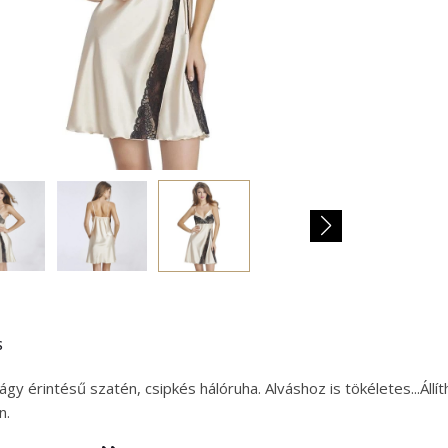
S
lágy érintésű szatén, csipkés hálóruha. Alváshoz is tökéletes...Állí
n.