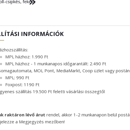
ll-csipkés, fekete
LLÍTÁSI INFORMÁCIÓK
zhozszállítás:
MPL házhoz: 1.990 Ft
MPL házhoz - 1 munkanapos időgarantált: 2.490 Ft
somagautomata, MOL Pont, MediaMarkt, Coop üzlet vagy postá
MPL: 990 Ft
Foxpost: 1190 Ft
gyenes szállítás 19.500 Ft feletti vásárlási összegtől
ak raktáron lévő árut
rendel, akkor 1-2 munkanapon belül postá
 jelezze a Megjegyzés mezőben!