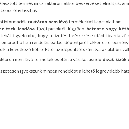
álasztott termék nincs raktáron, akkor beszerzését elindítjuk, a
tázásról értesítjük.
i információk
raktáron nem lévő
termékekkel kapcsolatban:
delések leadása
fűzőtípusoktól függően
hetente vagy kéth
tehát figyelembe, hogy a fizetés beérkezése utáni következő 
lemaradt a heti rendelésleadás időpontjáról, akkor ez eredménye
dik a következő hétre. Ettől az időponttól számítva az alábbi szállí
aktáron nem lévő termékek esetén a várakozási idő
divatfűzők 
zetesen igyekszünk minden rendelést a lehető legrövidebb határi