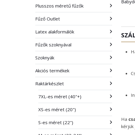
Babydo
Plusszos méretű fűzők
Fűző Outlet
Latex alakformálók
SZÁ
Fűzők szoknyával
Há
Szoknyák
Akciós termékek
C
Raktárkészlet
In
7XL-es méret (40"+)
XS-es méret (20")
Ha
cs
S-es méret (22")
kérjük