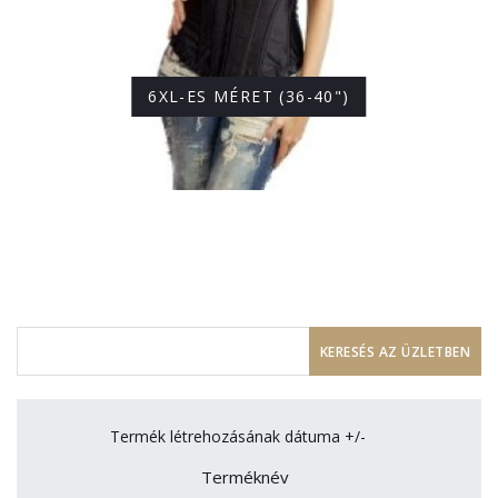
6XL-ES MÉRET (36-40")
Termék létrehozásának dátuma +/-
Terméknév