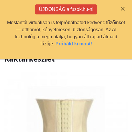
info@fuzok.hu
×
ÚJDONSÁG a fuzok.hu-n!
0
Mostantól virtuálisan is felpróbálhatod kedvenc fűzőinket
— otthonról, kényelmesen, biztonságosan. Az AI
technológia megmutatja, hogyan áll rajtad álmaid
fűzője.
Próbáld ki most!
Raktárkészlet