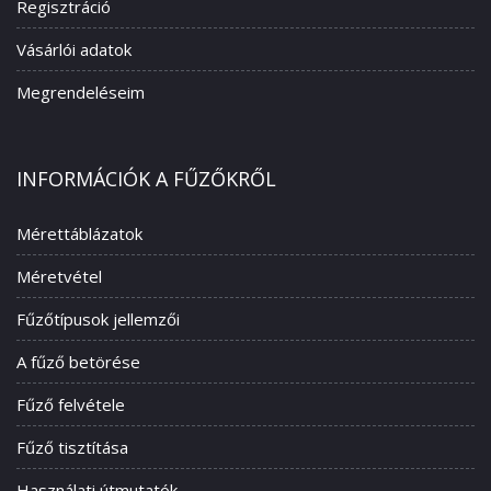
Regisztráció
Vásárlói adatok
Megrendeléseim
INFORMÁCIÓK A FŰZŐKRŐL
Mérettáblázatok
Méretvétel
Fűzőtípusok jellemzői
A fűző betörése
Fűző felvétele
Fűző tisztítása
Használati útmutatók