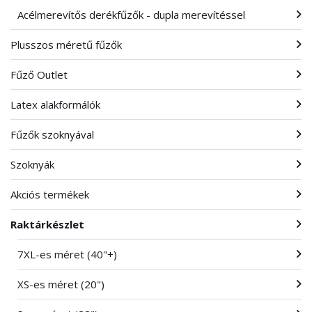
Acélmerevítős derékfűzők - dupla merevítéssel
Plusszos méretű fűzők
Fűző Outlet
Latex alakformálók
Fűzők szoknyával
Szoknyák
Akciós termékek
Raktárkészlet
7XL-es méret (40"+)
XS-es méret (20")