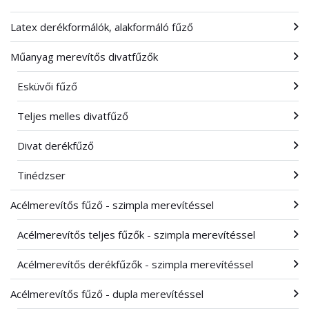
Latex derékformálók, alakformáló fűző
Műanyag merevítős divatfűzők
Esküvői fűző
Teljes melles divatfűző
Divat derékfűző
Tinédzser
Acélmerevítős fűző - szimpla merevítéssel
Acélmerevítős teljes fűzők - szimpla merevítéssel
Acélmerevítős derékfűzők - szimpla merevítéssel
Acélmerevítős fűző - dupla merevítéssel