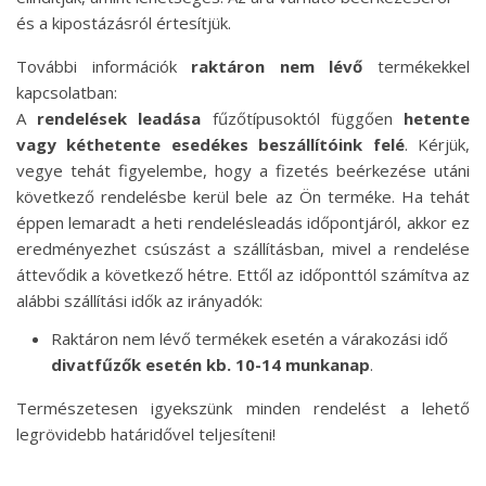
és a kipostázásról értesítjük.
További információk
raktáron nem lévő
termékekkel
kapcsolatban:
A
rendelések leadása
fűzőtípusoktól függően
hetente
vagy kéthetente esedékes beszállítóink felé
. Kérjük,
vegye tehát figyelembe, hogy a fizetés beérkezése utáni
következő rendelésbe kerül bele az Ön terméke. Ha tehát
éppen lemaradt a heti rendelésleadás időpontjáról, akkor ez
eredményezhet csúszást a szállításban, mivel a rendelése
áttevődik a következő hétre. Ettől az időponttól számítva az
alábbi szállítási idők az irányadók:
Raktáron nem lévő termékek esetén a várakozási idő
divatfűzők esetén kb. 10-14 munkanap
.
Természetesen igyekszünk minden rendelést a lehető
legrövidebb határidővel teljesíteni!