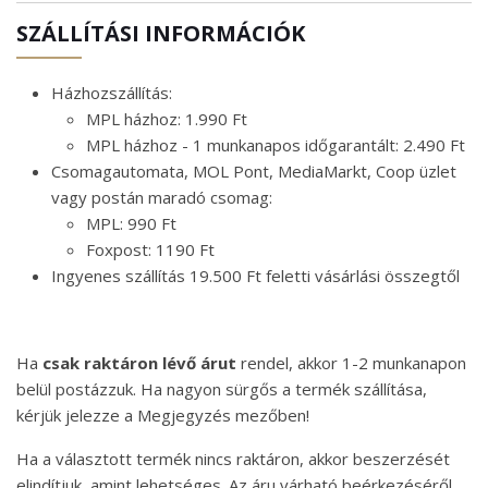
SZÁLLÍTÁSI INFORMÁCIÓK
Házhozszállítás:
MPL házhoz: 1.990 Ft
MPL házhoz - 1 munkanapos időgarantált: 2.490 Ft
Csomagautomata, MOL Pont, MediaMarkt, Coop üzlet
vagy postán maradó csomag:
MPL: 990 Ft
Foxpost: 1190 Ft
Ingyenes szállítás 19.500 Ft feletti vásárlási összegtől
Ha
csak raktáron lévő árut
rendel, akkor 1-2 munkanapon
belül postázzuk. Ha nagyon sürgős a termék szállítása,
kérjük jelezze a Megjegyzés mezőben!
Ha a választott termék nincs raktáron, akkor beszerzését
elindítjuk, amint lehetséges. Az áru várható beérkezéséről