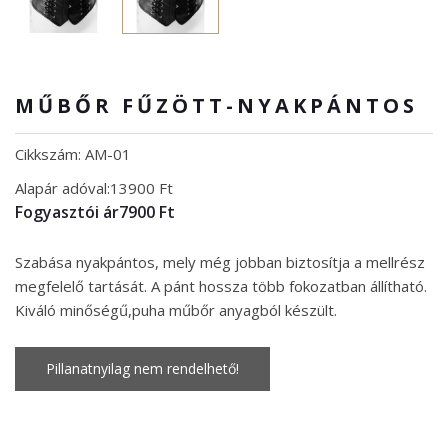
MŰBŐR FŰZÖTT-NYAKPÁNTOS
Cikkszám: AM-01
Alapár adóval:
13900 Ft
Fogyasztói ár
7900 Ft
Szabása nyakpántos, mely még jobban biztosítja a mellrész
megfelelő tartását. A pánt hossza több fokozatban állítható.
Kiváló minőségű,puha műbőr anyagból készült.