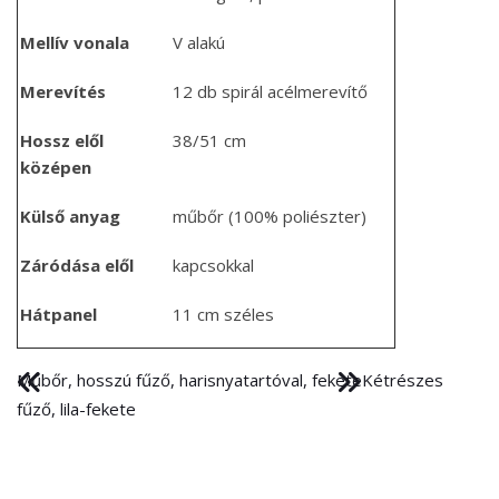
Mellív vonala
V alakú
Merevítés
12 db spirál acélmerevítő
Hossz elől
38/51 cm
középen
Külső anyag
műbőr (100% poliészter)
Záródása elől
kapcsokkal
Hátpanel
11 cm széles
Műbőr, hosszú fűző, harisnyatartóval, fekete
Kétrészes
fűző, lila-fekete