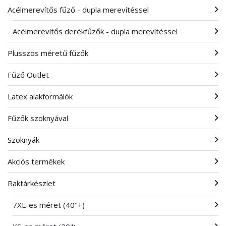
Acélmerevítős fűző - dupla merevítéssel
Acélmerevítős derékfűzők - dupla merevítéssel
Plusszos méretű fűzők
Fűző Outlet
Latex alakformálók
Fűzők szoknyával
Szoknyák
Akciós termékek
Raktárkészlet
7XL-es méret (40"+)