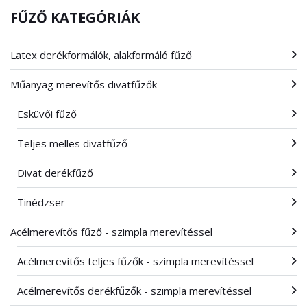
FŰZŐ KATEGÓRIÁK
Latex derékformálók, alakformáló fűző
Műanyag merevítős divatfűzők
Esküvői fűző
Teljes melles divatfűző
Divat derékfűző
Tinédzser
Acélmerevítős fűző - szimpla merevítéssel
Acélmerevítős teljes fűzők - szimpla merevítéssel
Acélmerevítős derékfűzők - szimpla merevítéssel