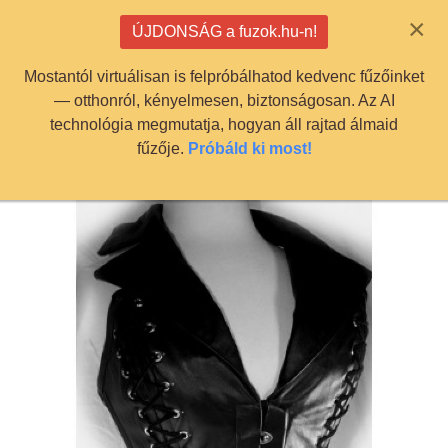
info@fuzok.hu
×
ÚJDONSÁG a fuzok.hu-n!
0
Mostantól virtuálisan is felpróbálhatod kedvenc fűzőinket
— otthonról, kényelmesen, biztonságosan. Az AI
technológia megmutatja, hogyan áll rajtad álmaid
fűzője.
Próbáld ki most!