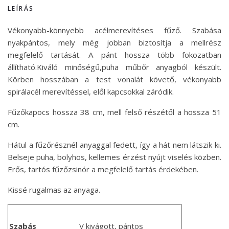
LEÍRÁS
Vékonyabb-könnyebb acélmerevítéses fűző. Szabása
nyakpántos, mely még jobban biztosítja a mellrész
megfelelő tartását. A pánt hossza több fokozatban
állítható.Kiváló minőségű,puha műbőr anyagból készült.
Körben hosszában a test vonalát követő, vékonyabb
spirálacél merevítéssel, elől kapcsokkal záródik.
Fűzőkapocs hossza 38 cm, mell felső részétől a hossza 51
cm.
Hátul a fűzőrésznél anyaggal fedett, így a hát nem látszik ki.
Belseje puha, bolyhos, kellemes érzést nyújt viselés közben.
Erős, tartós fűzőzsinór a megfelelő tartás érdekében.
Kissé rugalmas az anyaga.
Szabás
V kivágott, pántos