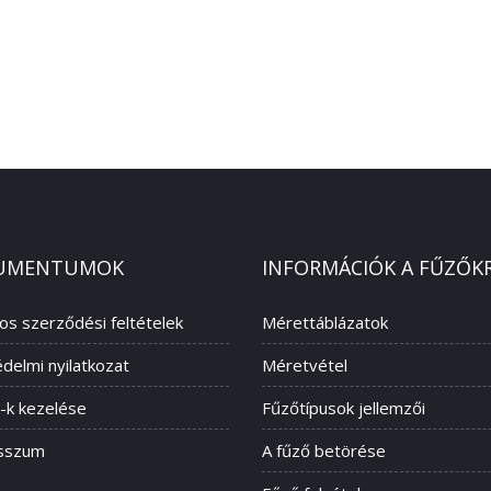
UMENTUMOK
INFORMÁCIÓK A FŰZŐK
nos szerződési feltételek
Mérettáblázatok
delmi nyilatkozat
Méretvétel
-k kezelése
Fűzőtípusok jellemzői
sszum
A fűző betörése