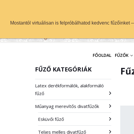
info@fuzok.hu
Mostantól virtuálisan is felpróbálhatod kedvenc fűzőinket
FŐOLDAL
FŰZŐK
Fű
FŰZŐ KATEGÓRIÁK
Latex derékformálók, alakformáló
fűző
Műanyag merevítős divatfűzők
Esküvői fűző
Teljes melles divatfűző