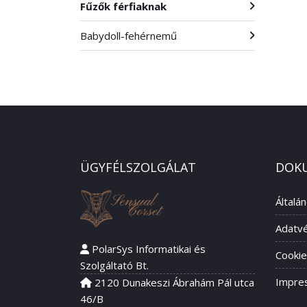
Fűzők férfiaknak
Babydoll-fehérnemű
ÜGYFÉLSZOLGÁLAT
DOK
Általá
Adatvé
PolarSys Informatikai és
Cookie
Szolgáltató Bt.
Impre
2120 Dunakeszi Ábrahám Pál utca
46/B