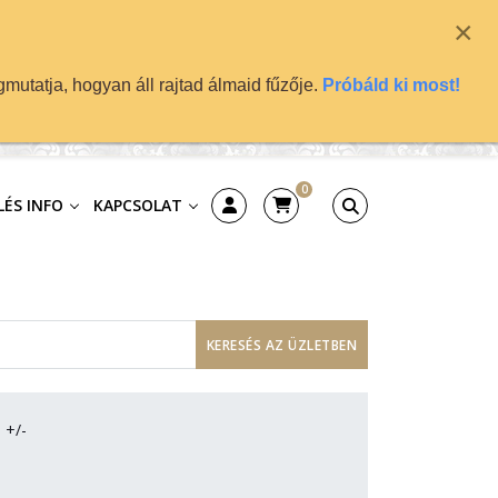
×
mutatja, hogyan áll rajtad álmaid fűzője.
Próbáld ki most!
0
ÉS INFO
KAPCSOLAT
 +/-