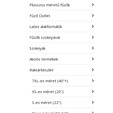
Plusszos méretű fűzők
Fűző Outlet
Latex alakformálók
Fűzők szoknyával
Szoknyák
Akciós termékek
Raktárkészlet
7XL-es méret (40"+)
XS-es méret (20")
S-es méret (22")