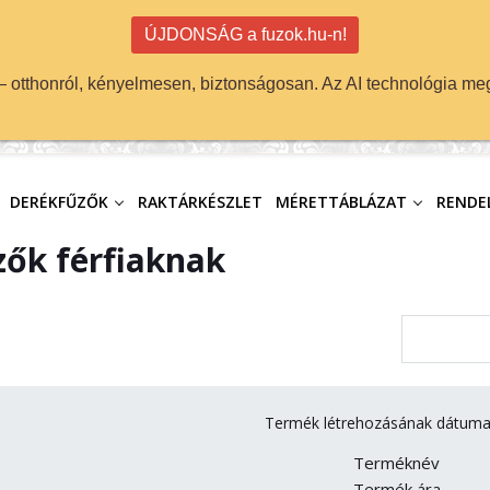
ÚJDONSÁG a fuzok.hu-n!
 — otthonról, kényelmesen, biztonságosan. Az AI technológia meg
DERÉKFŰZŐK
RAKTÁRKÉSZLET
MÉRETTÁBLÁZAT
RENDEL
zők férfiaknak
Termék létrehozásának dátuma
Terméknév
Termék ára