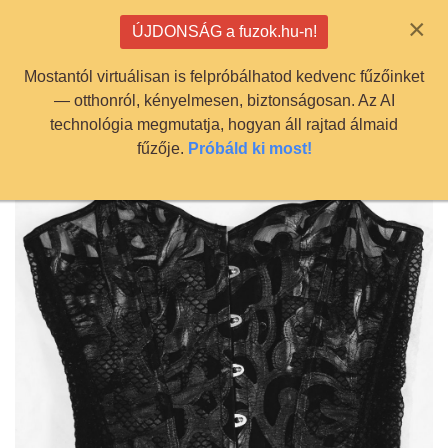
info@fuzok.hu
×
ÚJDONSÁG a fuzok.hu-n!
0
Mostantól virtuálisan is felpróbálhatod kedvenc fűzőinket
— otthonról, kényelmesen, biztonságosan. Az AI
technológia megmutatja, hogyan áll rajtad álmaid
fűzője.
Próbáld ki most!