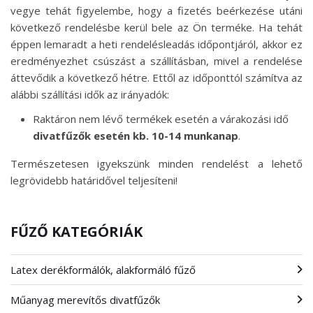
vegye tehát figyelembe, hogy a fizetés beérkezése utáni
következő rendelésbe kerül bele az Ön terméke. Ha tehát
éppen lemaradt a heti rendelésleadás időpontjáról, akkor ez
eredményezhet csúszást a szállításban, mivel a rendelése
áttevődik a következő hétre. Ettől az időponttól számítva az
alábbi szállítási idők az irányadók:
Raktáron nem lévő termékek esetén a várakozási idő
divatfűzők esetén kb. 10-14 munkanap
.
Természetesen igyekszünk minden rendelést a lehető
legrövidebb határidővel teljesíteni!
FŰZŐ KATEGÓRIÁK
Latex derékformálók, alakformáló fűző
Műanyag merevítős divatfűzők