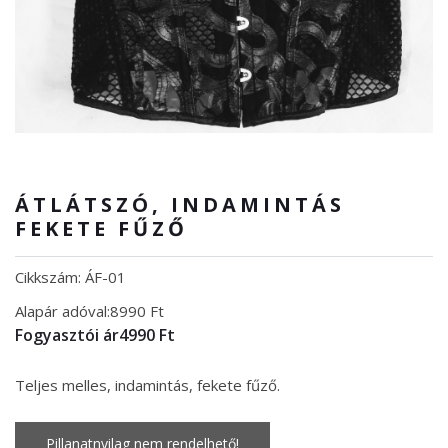
ÁTLÁTSZÓ, INDAMINTÁS
FEKETE FŰZŐ
Cikkszám: ÁF-01
Alapár adóval:
8990 Ft
Fogyasztói ár
4990 Ft
Teljes melles, indamintás, fekete fűző.