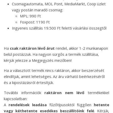
Csomagautomata, MOL Pont, MediaMarkt, Coop üzlet
vagy postán maradó csomag:
MPL: 990 Ft
Foxpost: 1190 Ft
Ingyenes szállítás 19.500 Ft feletti vásárlási összegtől
Ha
csak raktáron lévő árut
rendel, akkor 1-2 munkanapon
belül postázzuk. Ha nagyon sürgős a termék szállítása,
kérjük jelezze a Megjegyzés mezőben!
Ha a választott termék nincs raktáron, akkor beszerzését
elindítjuk, amint lehetséges. Az áru várható beérkezéséről
és a kipostázásról értesítjük.
További információk
raktáron nem lévő
termékekkel
kapcsolatban:
A
rendelések leadása
fűzőtípusoktól függően
hetente
vagy kéthetente esedékes beszállítóink felé
. Kérjük,