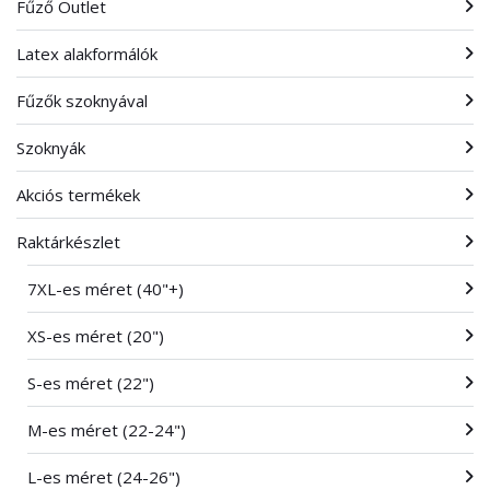
Fűző Outlet
Latex alakformálók
Fűzők szoknyával
Szoknyák
Akciós termékek
Raktárkészlet
7XL-es méret (40"+)
XS-es méret (20")
S-es méret (22")
M-es méret (22-24")
L-es méret (24-26")