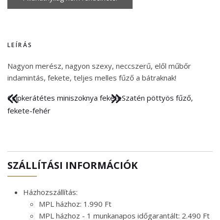
LEÍRÁS
Nagyon merész, nagyon szexy, neccszerű, elől műbőr
indamintás, fekete, teljes melles fűző a bátraknak!
Csipkerátétes miniszoknya fekete
Szatén pöttyös fűző,
fekete-fehér
SZÁLLÍTÁSI INFORMÁCIÓK
Házhozszállítás:
MPL házhoz: 1.990 Ft
MPL házhoz - 1 munkanapos időgarantált: 2.490 Ft