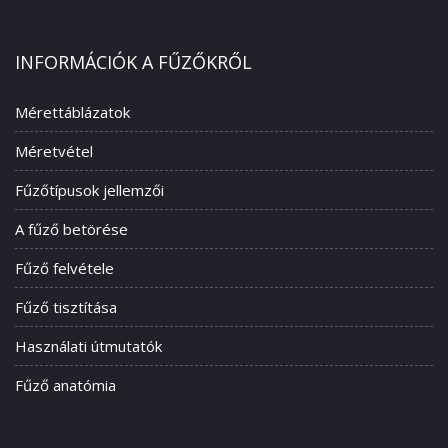
INFORMÁCIÓK A FŰZŐKRŐL
Mérettáblázatok
Méretvétel
Fűzőtípusok jellemzői
A fűző betörése
Fűző felvétele
Fűző tisztítása
Használati útmutatók
Fűző anatómia