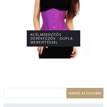
ACÉLMEREVÍTŐS
DERÉKFŰZŐK - DUPLA
MEREVÍTÉSSEL