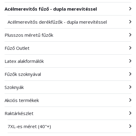
Acélmerevítős fűző - dupla merevítéssel
Acélmerevítős derékfűzők - dupla merevítéssel
Plusszos méretű fűzők
Fűző Outlet
Latex alakformálók
Fűzők szoknyával
Szoknyák
Akciós termékek
Raktárkészlet
7XL-es méret (40"+)