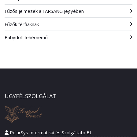
Fűzős jelmezek a FARSANG jegyében
Fűzők férfiaknak
Babydoll-fehérnemű
ÜGYFÉLSZOLGÁLAT
PolarSys Informatikai és Szolgáltató Bt.