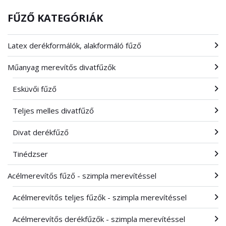
FŰZŐ KATEGÓRIÁK
Latex derékformálók, alakformáló fűző
Műanyag merevítős divatfűzők
Esküvői fűző
Teljes melles divatfűző
Divat derékfűző
Tinédzser
Acélmerevítős fűző - szimpla merevítéssel
Acélmerevítős teljes fűzők - szimpla merevítéssel
Acélmerevítős derékfűzők - szimpla merevítéssel