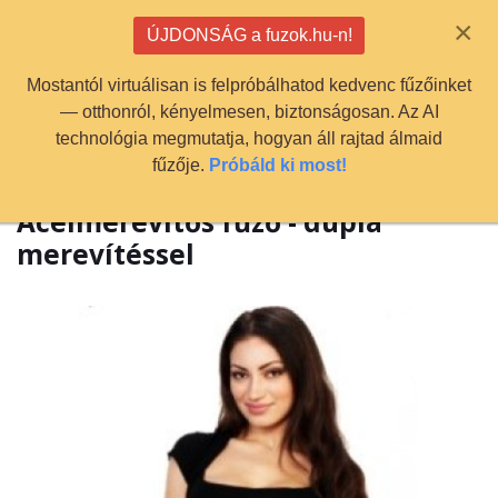
info@fuzok.hu
×
ÚJDONSÁG a fuzok.hu-n!
0
Mostantól virtuálisan is felpróbálhatod kedvenc fűzőinket
— otthonról, kényelmesen, biztonságosan. Az AI
technológia megmutatja, hogyan áll rajtad álmaid
fűzője.
Próbáld ki most!
Acélmerevítős fűző - dupla
merevítéssel