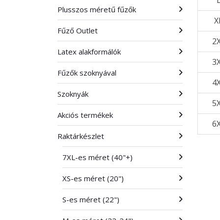
Plusszos méretű fűzők
X
Fűző Outlet
2
Latex alakformálók
3
Fűzők szoknyával
4
Szoknyák
5
Akciós termékek
6
Raktárkészlet
7XL-es méret (40"+)
XS-es méret (20")
S-es méret (22")