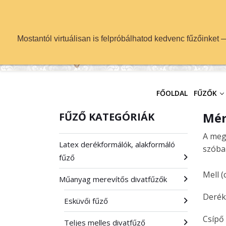
info@fuzok.hu
Mostantól virtuálisan is felpróbálhatod kedvenc fűzőinket
FŐOLDAL
FŰZŐK
Mér
FŰZŐ KATEGÓRIÁK
A meg
Latex derékformálók, alakformáló
szóba 
fűző
Mell (
Műanyag merevítős divatfűzők
Derék
Esküvői fűző
Csípő
Teljes melles divatfűző