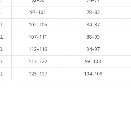
L
92–96
74–77
L
97–101
78–83
XL
102–106
84–87
XL
107–111
88–93
XL
112–116
94–97
XL
117–122
98–103
XL
123–127
104–108