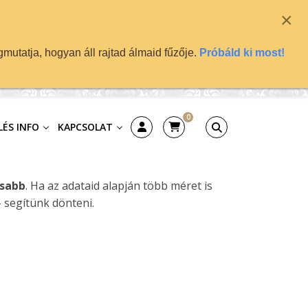
×
mutatja, hogyan áll rajtad álmaid fűzője.
Próbáld ki most!
0
ÉS INFO
KAPCSOLAT
osabb
. Ha az adataid alapján több méret is
– segítünk dönteni.