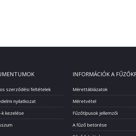
UMENTUMOK
INFORMÁCIÓK A FŰZŐK
nos szerződési feltételek
Mérettáblázatok
delmi nyilatkozat
Méretvétel
-k kezelése
Fűzőtípusok jellemzői
sszum
A fűző betörése