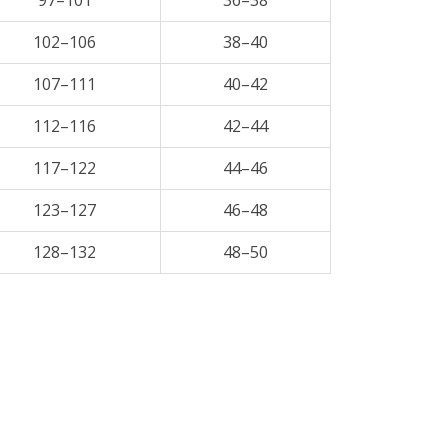
97–101
36–38
102–106
38–40
107–111
40–42
112–116
42–44
117–122
44–46
123–127
46–48
128–132
48–50