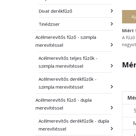
Divat derékfűző
Aj
Tinédzser
Miért
Acélmerevítős fűző - szimpla
A fűző
nagyot
merevítéssel
Acélmerevítős teljes fűzők -
Mér
szimpla merevítéssel
Acélmerevítős derékfűzők -
szimpla merevítéssel
Mé
Acélmerevítős fűző - dupla
merevítéssel
Acélmerevítős derékfűzők - dupla
merevítéssel