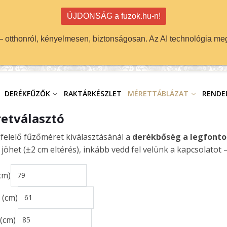
ÚJDONSÁG a fuzok.hu-n!
 — otthonról, kényelmesen, biztonságosan. Az AI technológia meg
DERÉKFŰZŐK
RAKTÁRKÉSZLET
MÉRETTÁBLÁZAT
RENDEL
etválasztó
felelő fűzőméret kiválasztásánál a
derékbőség a legfont
jöhet (±2 cm eltérés), inkább vedd fel velünk a kapcsolatot 
cm)
 (cm)
 (cm)