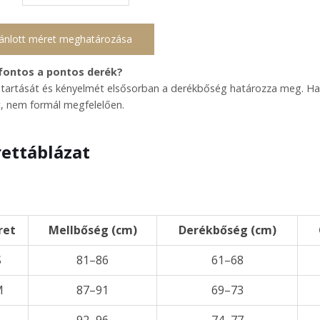
ánlott méret meghatározása
 fontos a pontos derék?
 tartását és kényelmét elsősorban a derékbőség határozza meg. Ha túl
, nem formál megfelelően.
ettáblázat
ret
Mellbőség (cm)
Derékbőség (cm)
S
81–86
61–68
M
87–91
69–73