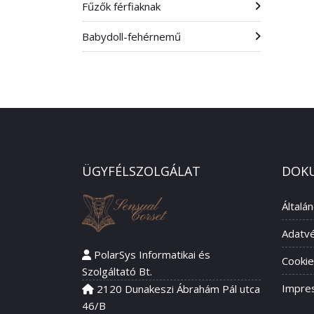
Fűzők férfiaknak
Babydoll-fehérnemű
ÜGYFÉLSZOLGÁLAT
DOK
Általá
Adatvé
PolarSys Informatikai és
Cookie
Szolgáltató Bt.
Impre
2120 Dunakeszi Ábrahám Pál utca
46/B