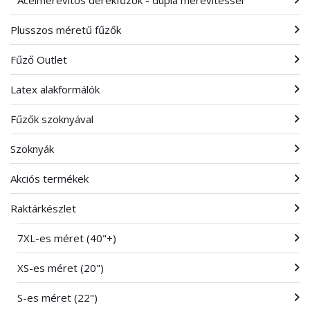
Acélmerevítős derékfűzők - dupla merevítéssel
Plusszos méretű fűzők
Fűző Outlet
Latex alakformálók
Fűzők szoknyával
Szoknyák
Akciós termékek
Raktárkészlet
7XL-es méret (40"+)
XS-es méret (20")
S-es méret (22")