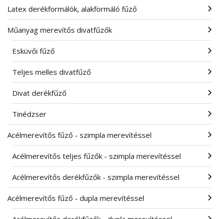
Latex derékformálók, alakformáló fűző
Műanyag merevítős divatfűzők
Esküvői fűző
Teljes melles divatfűző
Divat derékfűző
Tinédzser
Acélmerevítős fűző - szimpla merevítéssel
Acélmerevítős teljes fűzők - szimpla merevítéssel
Acélmerevítős derékfűzők - szimpla merevítéssel
Acélmerevítős fűző - dupla merevítéssel