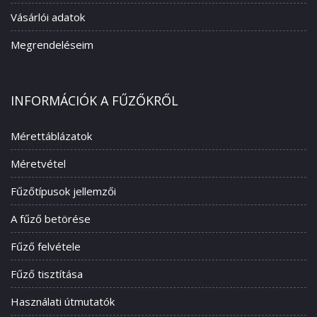
Vásárlói adatok
Megrendeléseim
INFORMÁCIÓK A FŰZŐKRŐL
Mérettáblázatok
Méretvétel
Fűzőtípusok jellemzői
A fűző betörése
Fűző felvétele
Fűző tisztítása
Használati útmutatók