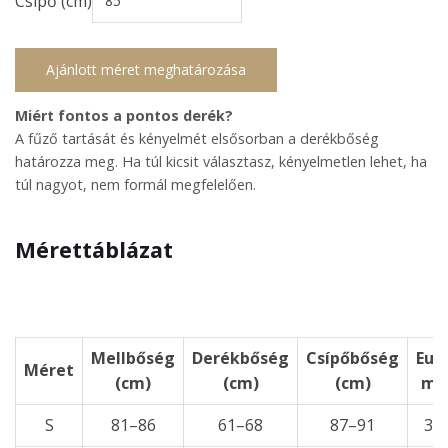
Csípő (cm)
Ajánlott méret meghatározása
Miért fontos a pontos derék?
A fűző tartását és kényelmét elsősorban a derékbőség
határozza meg. Ha túl kicsit választasz, kényelmetlen lehet, ha
túl nagyot, nem formál megfelelően.
Mérettáblázat
Mellbőség
Derékbőség
Csípőbőség
Eur
Méret
(cm)
(cm)
(cm)
mé
S
81–86
61–68
87–91
32