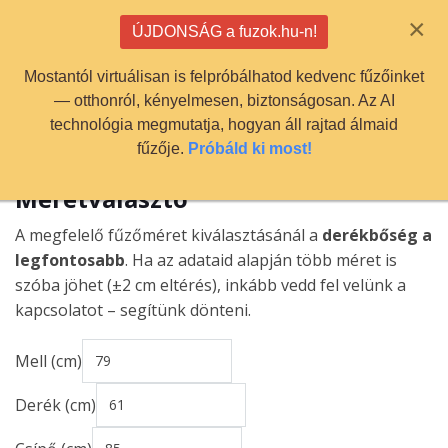
info@fuzok.hu
×
ÚJDONSÁG a fuzok.hu-n!
0
Mostantól virtuálisan is felpróbálhatod kedvenc fűzőinket
— otthonról, kényelmesen, biztonságosan. Az AI
technológia megmutatja, hogyan áll rajtad álmaid
fűzője.
Próbáld ki most!
Méretválasztó
A megfelelő fűzőméret kiválasztásánál a
derékbőség a
legfontosabb
. Ha az adataid alapján több méret is
szóba jöhet (±2 cm eltérés), inkább vedd fel velünk a
kapcsolatot – segítünk dönteni.
Mell (cm)
Derék (cm)