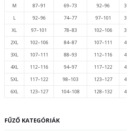
M
87–91
69–73
92–96
34
L
92–96
74–77
97–101
36
XL
97–101
78–83
102–106
38
2XL
102–106
84–87
107–111
40
3XL
107–111
88–93
112–116
42
4XL
112–116
94–97
117–122
44
5XL
117–122
98–103
123–127
46
6XL
123–127
104–108
128–132
48
FŰZŐ KATEGÓRIÁK