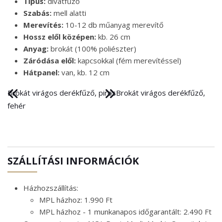
Típus:
divatfűző
Szabás:
mell alatti
Merevítés:
10-12 db műanyag merevítő
Hossz elől középen:
kb. 26 cm
Anyag:
brokát (100% poliészter)
Záródása elől:
kapcsokkal (fém merevítéssel)
Hátpanel:
van, kb. 12 cm
Brokát virágos derékfűző, piros
Brokát virágos derékfűző,
fehér
SZÁLLÍTÁSI INFORMÁCIÓK
Házhozszállítás:
MPL házhoz: 1.990 Ft
MPL házhoz - 1 munkanapos időgarantált: 2.490 Ft