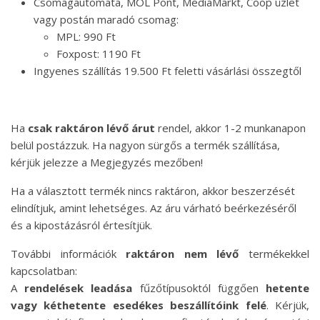
Csomagautomata, MOL Pont, MediaMarkt, Coop üzlet
vagy postán maradó csomag:
MPL: 990 Ft
Foxpost: 1190 Ft
Ingyenes szállítás 19.500 Ft feletti vásárlási összegtől
Ha
csak raktáron lévő árut
rendel, akkor 1-2 munkanapon
belül postázzuk. Ha nagyon sürgős a termék szállítása,
kérjük jelezze a Megjegyzés mezőben!
Ha a választott termék nincs raktáron, akkor beszerzését
elindítjuk, amint lehetséges. Az áru várható beérkezéséről
és a kipostázásról értesítjük.
További információk
raktáron nem lévő
termékekkel
kapcsolatban:
A
rendelések leadása
fűzőtípusoktól függően
hetente
vagy kéthetente esedékes beszállítóink felé
. Kérjük,