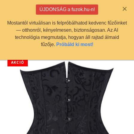
info@fuzok.hu
×
ÚJDONSÁG a fuzok.hu-n!
0
Mostantól virtuálisan is felpróbálhatod kedvenc fűzőinket
— otthonról, kényelmesen, biztonságosan. Az AI
technológia megmutatja, hogyan áll rajtad álmaid
fűzője.
Próbáld ki most!
AKCIÓ