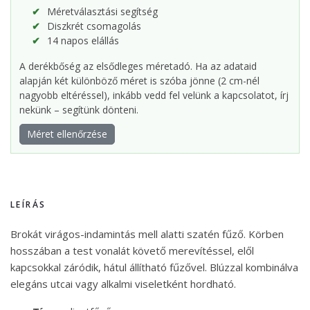
Méretválasztási segítség
Diszkrét csomagolás
14 napos elállás
A derékbőség az elsődleges méretadó. Ha az adataid
alapján két különböző méret is szóba jönne (2 cm-nél
nagyobb eltéréssel), inkább vedd fel velünk a kapcsolatot, írj
nekünk – segítünk dönteni.
Méret ellenőrzése
LEÍRÁS
Brokát virágos-indamintás mell alatti szatén fűző. Körben
hosszában a test vonalát követő merevítéssel, elől
kapcsokkal záródik, hátul állítható fűzővel. Blúzzal kombinálva
elegáns utcai vagy alkalmi viseletként hordható.