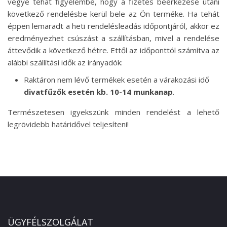
vegye tehát figyelembe, hogy a fizetés beérkezése utáni
következő rendelésbe kerül bele az Ön terméke. Ha tehát
éppen lemaradt a heti rendelésleadás időpontjáról, akkor ez
eredményezhet csúszást a szállításban, mivel a rendelése
áttevődik a következő hétre. Ettől az időponttól számítva az
alábbi szállítási idők az irányadók:
Raktáron nem lévő termékek esetén a várakozási idő
divatfűzők esetén kb. 10-14 munkanap
.
Természetesen igyekszünk minden rendelést a lehető
legrövidebb határidővel teljesíteni!
ÜGYFÉLSZOLGÁLAT